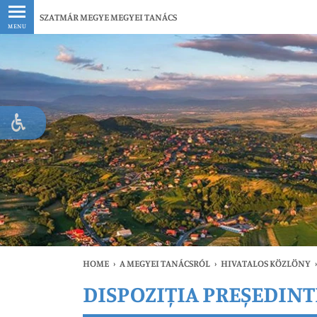
Legfrissebb
SZATMÁR MEGYE MEGYEI TANÁCS
MENU
HOME
›
A MEGYEI TANÁCSRÓL
›
HIVATALOS KÖZLÖNY
›
DISPOZIȚIA PREȘEDINTE