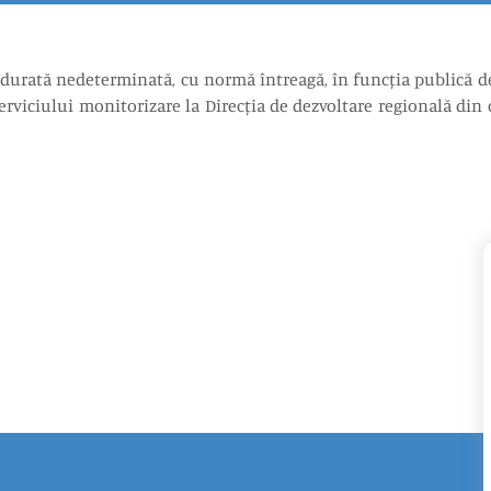
rată nedeterminată, cu normă întreagă, în funcția publică de ex
rviciului monitorizare la Direcția de dezvoltare regională din c