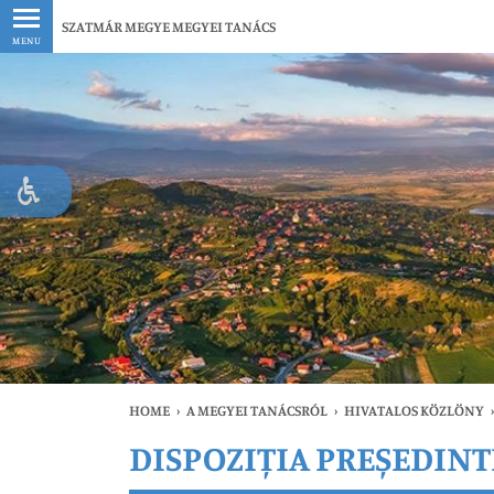
Legfrissebb
SZATMÁR MEGYE MEGYEI TANÁCS
MENU
HOME
›
A MEGYEI TANÁCSRÓL
›
HIVATALOS KÖZLÖNY
›
DISPOZIȚIA PREȘEDINTE