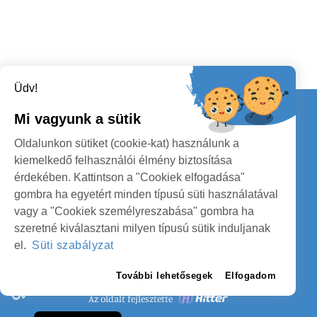
Üdv!
Kapcsolat
Mi vagyunk a sütik
KÖVESSENEK
Oldalunkon sütiket (cookie-kat) használunk a
kiemelkedő felhasználói élmény biztosítása
érdekében. Kattintson a "Cookiek elfogadása"
gombra ha egyetért minden típusú süti használatával
vagy a "Cookiek személyreszabása" gombra ha
szeretné kiválasztani milyen típusú sütik induljanak
SZATMÁR MEGYE MEGYEI TANÁCS
el.
Süti szabályzat
SZEMÉLYES ADATOK VÉDELME
További lehetősegek
Elfogadom
Az oldalt fejlesztette