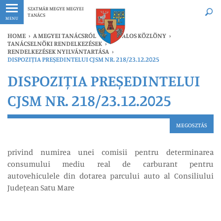
Legfrissebb
Bármikor
SZATMÁR MEGYE MEGYEI
TANÁCS
MENU
HOME
›
A MEGYEI TANÁCSRÓL
›
HIVATALOS KÖZLÖNY
›
TANÁCSELNÖKI RENDELKEZÉSEK
›
RENDELKEZÉSEK NYILVÁNTARTÁSA
›
DISPOZIȚIA PREȘEDINTELUI CJSM NR. 218/23.12.2025
DISPOZIȚIA PREȘEDINTELUI
CJSM NR. 218/23.12.2025
MEGOSZTÁS
privind numirea unei comisii pentru determinarea
consumului mediu real de carburant pentru
autovehiculele din dotarea parcului auto al Consiliului
Județean Satu Mare