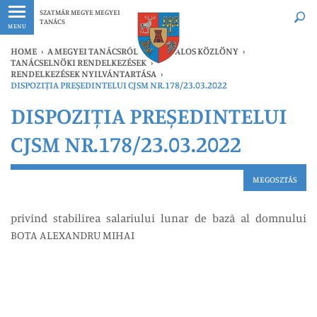
Legfrissebb
Bármikor
SZATMÁR MEGYE MEGYEI
TANÁCS
MENU
HOME
›
A MEGYEI TANÁCSRÓL
›
HIVATALOS KÖZLÖNY
›
TANÁCSELNÖKI RENDELKEZÉSEK
›
RENDELKEZÉSEK NYILVÁNTARTÁSA
›
DISPOZIȚIA PREȘEDINTELUI CJSM NR.178/23.03.2022
DISPOZIȚIA PREȘEDINTELUI
CJSM NR.178/23.03.2022
MEGOSZTÁS
privind stabilirea salariului lunar de bază al domnului
BOTA ALEXANDRU MIHAI