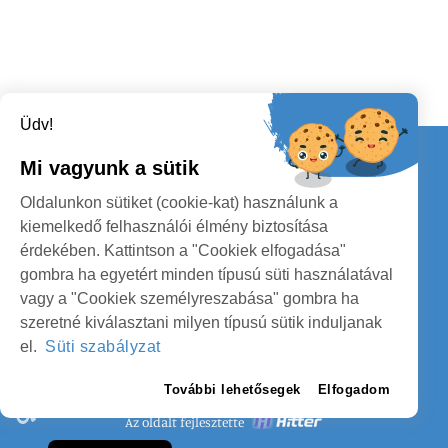
Üdv!
Kapcsolat
Mi vagyunk a sütik
KÖVESSENEK
Oldalunkon sütiket (cookie-kat) használunk a
kiemelkedő felhasználói élmény biztosítása
érdekében. Kattintson a "Cookiek elfogadása"
gombra ha egyetért minden típusú süti használatával
vagy a "Cookiek személyreszabása" gombra ha
szeretné kiválasztani milyen típusú sütik induljanak
SZATMÁR MEGYE MEGYEI TANÁCS
el.
Süti szabályzat
SZEMÉLYES ADATOK VÉDELME
További lehetősegek
Elfogadom
Az oldalt fejlesztette