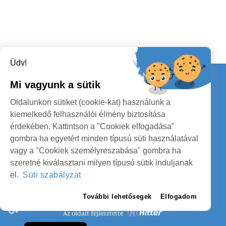
Üdv!
Kapcsolat
Mi vagyunk a sütik
KÖVESSENEK
Oldalunkon sütiket (cookie-kat) használunk a
kiemelkedő felhasználói élmény biztosítása
érdekében. Kattintson a "Cookiek elfogadása"
gombra ha egyetért minden típusú süti használatával
vagy a "Cookiek személyreszabása" gombra ha
szeretné kiválasztani milyen típusú sütik induljanak
SZATMÁR MEGYE MEGYEI TANÁCS
el.
Süti szabályzat
SZEMÉLYES ADATOK VÉDELME
További lehetősegek
Elfogadom
Az oldalt fejlesztette