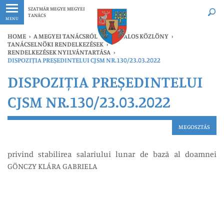
Legfrissebb
Bármikor
SZATMÁR MEGYE MEGYEI
TANÁCS
MENU
HOME
›
A MEGYEI TANÁCSRÓL
›
HIVATALOS KÖZLÖNY
›
TANÁCSELNÖKI RENDELKEZÉSEK
›
RENDELKEZÉSEK NYILVÁNTARTÁSA
›
DISPOZIȚIA PREȘEDINTELUI CJSM NR.130/23.03.2022
DISPOZIȚIA PREȘEDINTELUI
CJSM NR.130/23.03.2022
MEGOSZTÁS
privind stabilirea salariului lunar de bază al doamnei
GÖNCZY KLÁRA GABRIELA