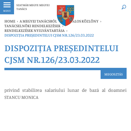
Legfrissebb
Bármikor
SZATMÁR MEGYE MEGYEI
TANÁCS
MENU
HOME
›
A MEGYEI TANÁCSRÓL
›
HIVATALOS KÖZLÖNY
›
TANÁCSELNÖKI RENDELKEZÉSEK
›
RENDELKEZÉSEK NYILVÁNTARTÁSA
›
DISPOZIȚIA PREȘEDINTELUI CJSM NR.126/23.03.2022
DISPOZIȚIA PREȘEDINTELUI
CJSM NR.126/23.03.2022
MEGOSZTÁS
privind stabilirea salariului lunar de bază al doamnei
STANCU MONICA