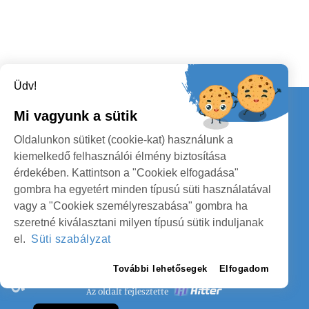
Üdv!
Kapcsolat
Mi vagyunk a sütik
KÖVESSENEK
Oldalunkon sütiket (cookie-kat) használunk a
kiemelkedő felhasználói élmény biztosítása
érdekében. Kattintson a "Cookiek elfogadása"
gombra ha egyetért minden típusú süti használatával
vagy a "Cookiek személyreszabása" gombra ha
szeretné kiválasztani milyen típusú sütik induljanak
SZATMÁR MEGYE MEGYEI TANÁCS
el.
Süti szabályzat
SZEMÉLYES ADATOK VÉDELME
További lehetősegek
Elfogadom
Az oldalt fejlesztette