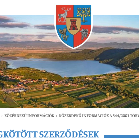
Bármikor
›
KÖZÉRDEKŰ INFORMÁCIÓK
›
KÖZÉRDEKŰ INFORMÁCIÓK A 544/2001 TÖR
EGKÖTÖTT SZERZŐDÉSEK
gfrissebb
Bármikor