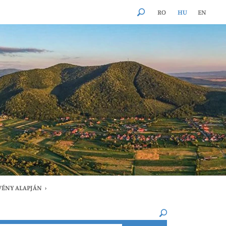
RO
HU
EN
VÉNY ALAPJÁN
›
×