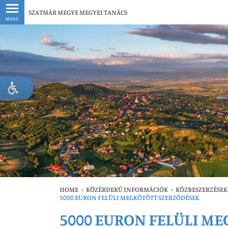
Legfrissebb
SZATMÁR MEGYE MEGYEI TANÁCS
MENU
HOME
›
KÖZÉRDEKŰ INFORMÁCIÓK
›
KÖZBESZERZÉSEK
5000 EURON FELÜLI MEGKÖTÖTT SZERZŐDÉSEK
5000 EURON FELÜLI M
Le