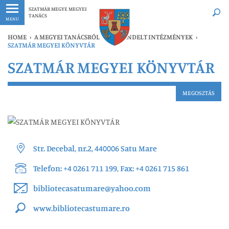
Legfrissebb
Bármikor
SZATMÁR MEGYE MEGYEI
TANÁCS
MENU
HOME
›
A MEGYEI TANÁCSRÓL
›
ALÁRENDELT INTÉZMÉNYEK
›
SZATMÁR MEGYEI KÖNYVTÁR
SZATMÁR MEGYEI KÖNYVTÁR
MEGOSZTÁS
Str. Decebal, nr.2, 440006 Satu Mare
Telefon: +4 0261 711 199, Fax: +4 0261 715 861
bibliotecasatumare@yahoo.com
www.bibliotecastumare.ro