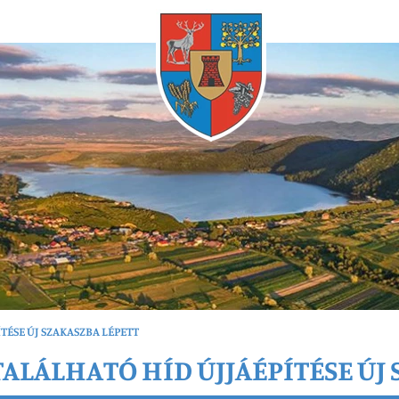
Bármikor
ÉSE ÚJ SZAKASZBA LÉPETT
ALÁLHATÓ HÍD ÚJJÁÉPÍTÉSE ÚJ 