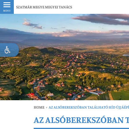
Legfrissebb
SZATMÁR MEGYE MEGYEI TANÁCS
MENU
HOME
›
AZ ALSÓBEREKSZÓBAN TALÁLHATÓ HÍD ÚJJÁÉPÍT
AZ ALSÓBEREKSZÓBAN T