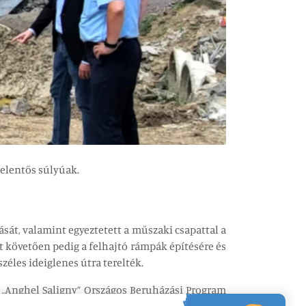
jelentős súlyúak.
ását, valamint egyeztetett a műszaki csapattal a
t követően pedig a felhajtó rámpák építésére és
széles ideiglenes útra terelték.
a „Anghel Saligny” Országos Beruházási Program