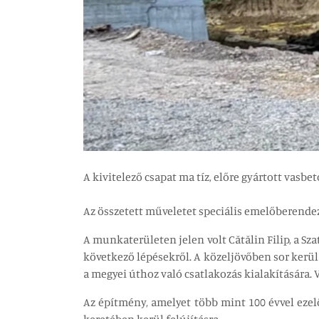
A kivitelező csapat ma tíz, előre gyártott vas
Az összetett műveletet speciális emelőberendez
A munkaterületen jelen volt Cătălin Filip, a Sz
következő lépésekről. A közeljövőben sor kerül
a megyei úthoz való csatlakozás kialakítására. V
Az építmény, amelyet több mint 100 évvel ezel