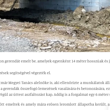
beton gerendát emelt be, amelyek egyenként 14 méter hosszúak és 
ések segítségével végezték el.
atmár Megyei Tanács alelnöke is, aki ellenőrizte a munkálatok áll
 a gerendák összefogó lemezének vasalására és betonozására, ez
égül az úttest aszfaltozást kap. Addig is a forgalmat egy 6 méter 
őtt emeltek és amely mára erősen leromlott állapotba került, 