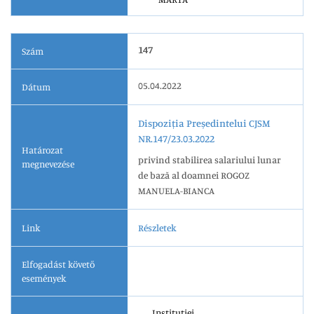
147
Szám
05.04.2022
Dátum
Dispoziția Președintelui CJSM
NR.147/23.03.2022
Határozat
privind stabilirea salariului lunar
megnevezése
de bază al doamnei ROGOZ
MANUELA-BIANCA
Link
Részletek
Elfogadást követő
események
Instituției