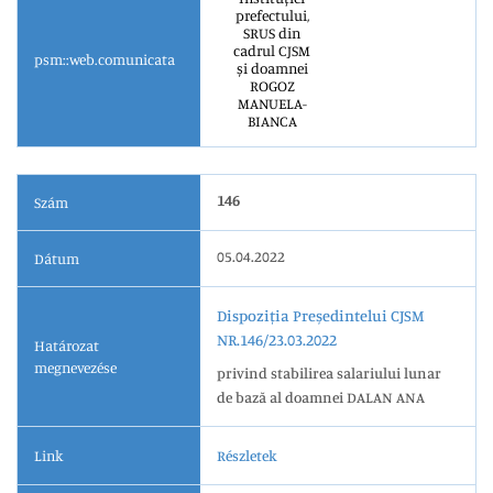
prefectului,
SRUS din
cadrul CJSM
psm::web.comunicata
și doamnei
ROGOZ
MANUELA-
BIANCA
146
Szám
05.04.2022
Dátum
Dispoziția Președintelui CJSM
NR.146/23.03.2022
Határozat
megnevezése
privind stabilirea salariului lunar
de bază al doamnei DALAN ANA
Link
Részletek