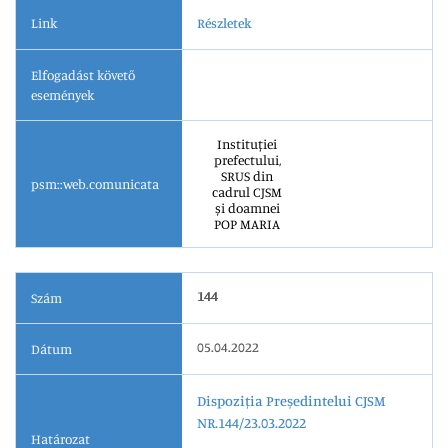
Link
Részletek
Elfogadást követő
események
Instituției
prefectului,
SRUS din
psm::web.comunicata
cadrul CJSM
și doamnei
POP MARIA
144
Szám
05.04.2022
Dátum
Dispoziția Președintelui CJSM
NR.144/23.03.2022
Határozat