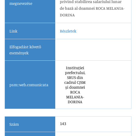
privind stabilirea salariului lunar
megnevezése
de bază al doamnei ROCA MELANIA-
DORINA
Link
Részletek
Elfogadást követő
események
Instituției
prefectului,
SRUS din
cadrul CJSM
psm::web.comunicata
și doamnei
ROCA
MELANIA-
DORINA
143
Szám