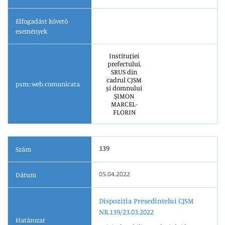
Elfogadást követő
események
Instituției
prefectului,
SRUS din
cadrul CJSM
psm::web.comunicata
și domnului
ŞIMON
MARCEL-
FLORIN
139
Szám
05.04.2022
Dátum
Dispoziția Președintelui CJSM
NR.139/23.03.2022
Határozat