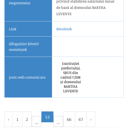
privind stabilirea salariului lunar
megnevezése
de bază al domnului BARTHA
LEVENTE
Link
Részletek
Elfogadást követő
események
Instituției
prefectului,
SRUS din
psm::web.comunicata
cadrul CJSM
și domnului
BARTHA
LEVENTE
53
‹
1
2
66
67
›