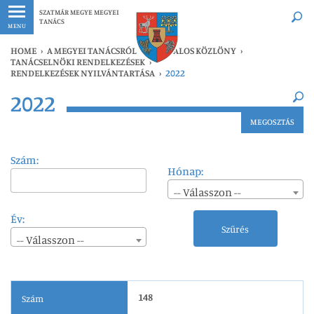
Legfrissebb
Bármikor
SZATMÁR MEGYE MEGYEI
TANÁCS
MENU
HOME
›
A MEGYEI TANÁCSRÓL
›
HIVATALOS KÖZLÖNY
›
TANÁCSELNÖKI RENDELKEZÉSEK
›
RENDELKEZÉSEK NYILVÁNTARTÁSA
›
2022
×
2022
Legfrissebb
Bármikor
MEGOSZTÁS
Szám:
Hónap:
-- Válasszon --
Év:
Szűrés
-- Válasszon --
148
Szám