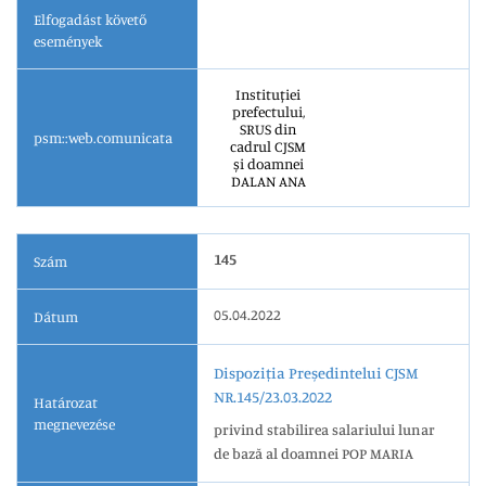
Elfogadást követő
események
Instituției
prefectului,
SRUS din
psm::web.comunicata
cadrul CJSM
și doamnei
DALAN ANA
145
Szám
05.04.2022
Dátum
Dispoziția Președintelui CJSM
NR.145/23.03.2022
Határozat
megnevezése
privind stabilirea salariului lunar
de bază al doamnei POP MARIA