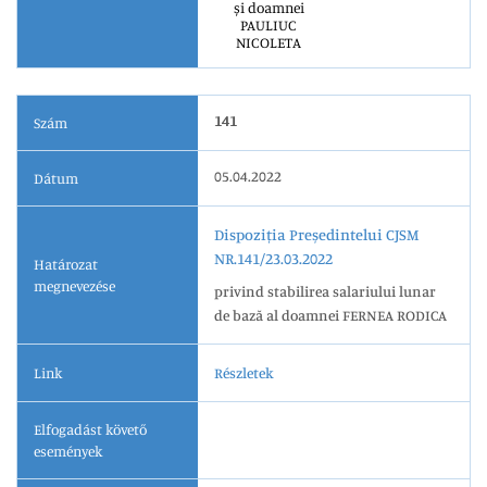
și doamnei
PAULIUC
NICOLETA
141
Szám
05.04.2022
Dátum
Dispoziția Președintelui CJSM
NR.141/23.03.2022
Határozat
megnevezése
privind stabilirea salariului lunar
de bază al doamnei FERNEA RODICA
Link
Részletek
Elfogadást követő
események