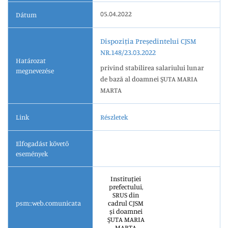
05.04.2022
Dátum
Dispoziția Președintelui CJSM
NR.148/23.03.2022
Határozat
privind stabilirea salariului lunar
megnevezése
de bază al doamnei ŞUTA MARIA
MARTA
Link
Részletek
Elfogadást követő
események
Instituției
prefectului,
SRUS din
psm::web.comunicata
cadrul CJSM
și doamnei
ŞUTA MARIA
MARTA