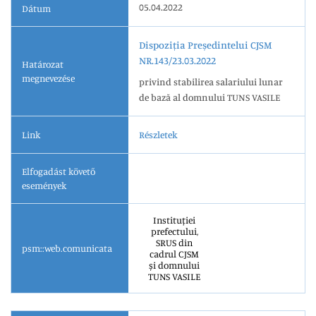
05.04.2022
Dátum
Dispoziția Președintelui CJSM
NR.143/23.03.2022
Határozat
megnevezése
privind stabilirea salariului lunar
de bază al domnului TUNS VASILE
Link
Részletek
Elfogadást követő
események
Instituției
prefectului,
SRUS din
psm::web.comunicata
cadrul CJSM
și domnului
TUNS VASILE