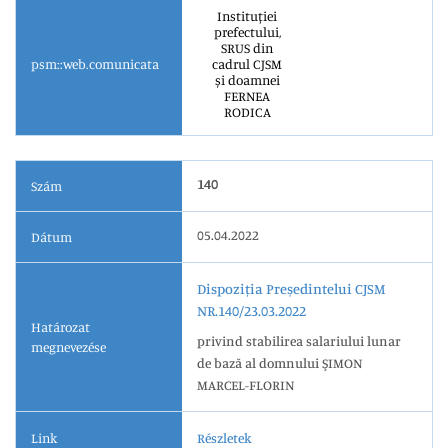
Instituției
prefectului,
SRUS din
psm::web.comunicata
cadrul CJSM
și doamnei
FERNEA
RODICA
140
Szám
05.04.2022
Dátum
Dispoziția Președintelui CJSM
NR.140/23.03.2022
Határozat
privind stabilirea salariului lunar
megnevezése
de bază al domnului ŞIMON
MARCEL-FLORIN
Link
Részletek