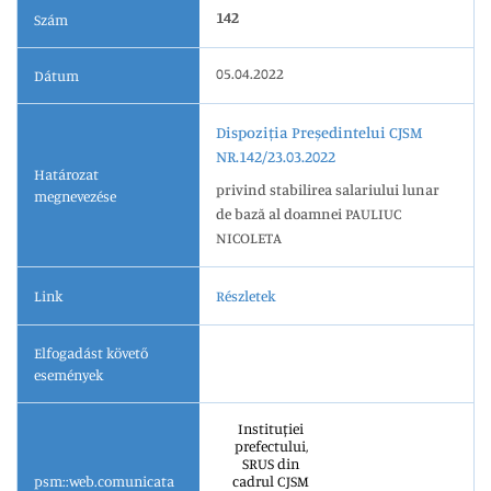
142
Szám
05.04.2022
Dátum
Dispoziția Președintelui CJSM
NR.142/23.03.2022
Határozat
privind stabilirea salariului lunar
megnevezése
de bază al doamnei PAULIUC
NICOLETA
Link
Részletek
Elfogadást követő
események
Instituției
prefectului,
SRUS din
psm::web.comunicata
cadrul CJSM