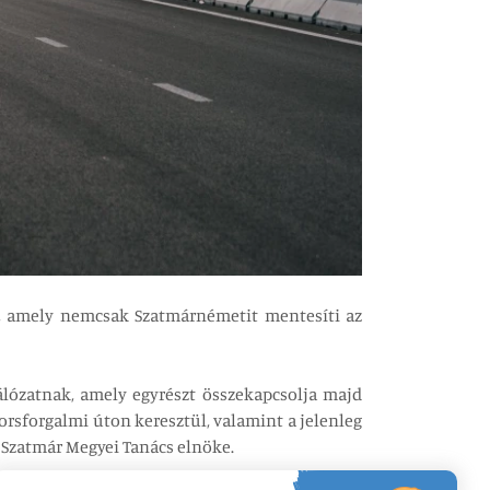
, amely nemcsak Szatmárnémetit mentesíti az
álózatnak, amely egyrészt összekapcsolja majd
rsforgalmi úton keresztül, valamint a jelenleg
a Szatmár Megyei Tanács elnöke.