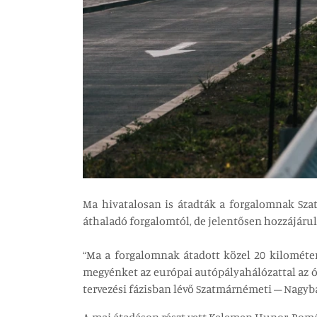
Ma hivatalosan is átadták a forgalomnak Sz
áthaladó forgalomtól, de jelentősen hozzájárul
“Ma a forgalomnak átadott közel 20 kilométer
megyénket az európai autópályahálózattal az ó
tervezési fázisban lévő Szatmárnémeti – Nagybá