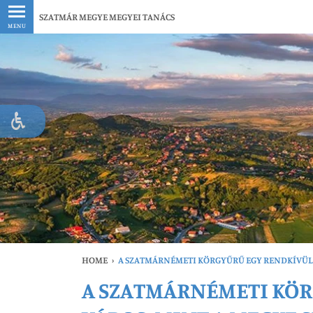
Legfrissebb
SZATMÁR MEGYE MEGYEI TANÁCS
MENU
HOME
›
A SZATMÁRNÉMETI KÖRGYŰRŰ EGY RENDKÍVÜL F
A SZATMÁRNÉMETI KÖR