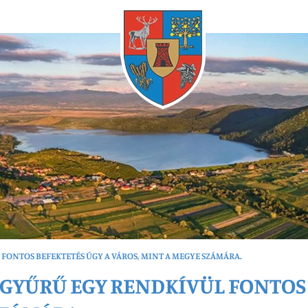
Bármikor
ONTOS BEFEKTETÉS ÚGY A VÁROS, MINT A MEGYE SZÁMÁRA.
GYŰRŰ EGY RENDKÍVÜL FONTOS 