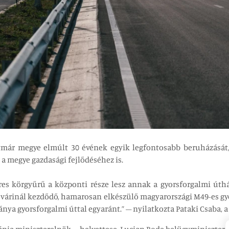
atmár megye elmúlt 30 évének egyik legfontosabb beruházását
 a megye gazdasági fejlődéséhez is.
es körgyűrű a központi része lesz annak a gyorsforgalmi úth
várinál kezdődő, hamarosan elkészülő magyarországi M49-es gyo
nya gyorsforgalmi úttal egyaránt.” – nyilatkozta Pataki Csaba, 