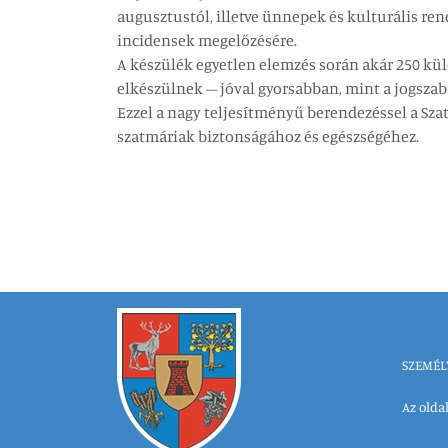
augusztustól, illetve ünnepek és kulturális ren
incidensek megelőzésére.
A készülék egyetlen elemzés során akár 250 kül
elkészülnek – jóval gyorsabban, mint a jogszab
Ezzel a nagy teljesítményű berendezéssel a Sz
szatmáriak biztonságához és egészségéhez.
SZEMÉL
Az oldal