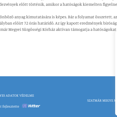
dezvények előtt történik, amikor a hatóságok kiemelten figyelne
önböző anyag kimutatására is képes. Bár a folyamat összetett, 
ályban előírt 72 órás határidő. Az így kapott eredmények bíróság
atmár Megyei Sürgősségi Kórház aktívan támogatja a hatóságokat
YES ADATOK VÉDELME
SZATMÁR MEGYE M
t fejlesztette