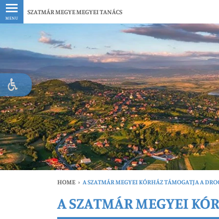
Legfrissebb
SZATMÁR MEGYE MEGYEI TANÁCS
MENU
HOME
›
A SZATMÁR MEGYEI KÓRHÁZ TÁMOGATJA A DR
A SZATMÁR MEGYEI KÓ