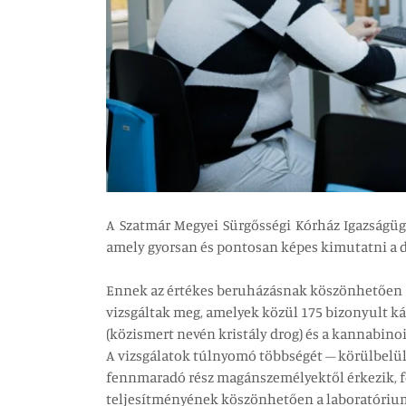
A Szatmár Megyei Sürgősségi Kórház Igazságüg
amely gyorsan és pontosan képes kimutatni a d
Ennek az értékes beruházásnak köszönhetően a
vizsgáltak meg, amelyek közül 175 bizonyult ká
(közismert nevén kristály drog) és a kannabino
A vizsgálatok túlnyomó többségét – körülbelül
fennmaradó rész magánszemélyektől érkezik, fő
teljesítményének köszönhetően a laboratórium 