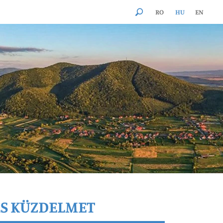
RO
HU
EN
ES KÜZDELMET