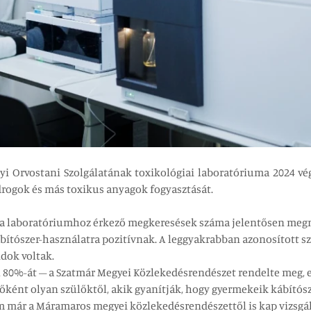
yi Orvostani Szolgálatának toxikológiai laboratóriuma 2024 v
rogok és más toxikus anyagok fogyasztását.
 laboratóriumhoz érkező megkeresések száma jelentősen megnő
bítószer-használatra pozitívnak. A leggyakrabban azonosított sz
idok voltak.
 80%-át – a Szatmár Megyei Közlekedésrendészet rendelte meg, e
ként olyan szülőktől, akik gyanítják, hogy gyermekeik kábítósz
már a Máramaros megyei közlekedésrendészettől is kap vizsgálat