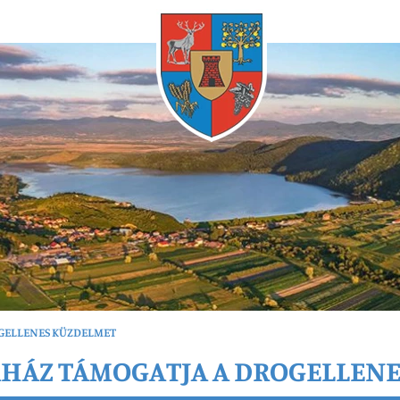
Bármikor
OGELLENES KÜZDELMET
RHÁZ TÁMOGATJA A DROGELLEN