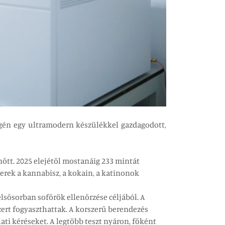
égén egy ultramodern készülékkel gazdagodott,
tt. 2025 elejétől mostanáig 233 mintát
erek a kannabisz, a kokain, a katinonok
lsősorban sofőrök ellenőrzése céljából. A
ert fogyaszthattak. A korszerű berendezés
i kéréseket. A legtöbb teszt nyáron, főként