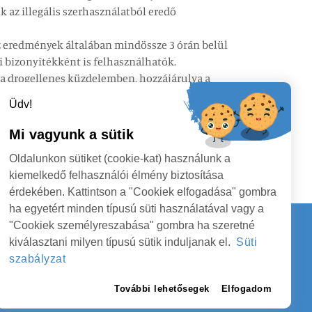
k az illegális szerhasználatból eredő
az eredmények általában mindössze 3 órán belül
i bizonyítékként is felhasználhatók.
 a drogellenes küzdelemben, hozzájárulva a
Üdv!
Mi vagyunk a sütik
Oldalunkon sütiket (cookie-kat) használunk a
kiemelkedő felhasználói élmény biztosítása
érdekében. Kattintson a "Cookiek elfogadása" gombra
ha egyetért minden típusú süti használatával vagy a
"Cookiek személyreszabása" gombra ha szeretné
kiválasztani milyen típusú sütik induljanak el.
Süti
Kapcsolat
szabályzat
EGYEI TANÁCS
KÖVESSENEK
További lehetősegek
Elfogadom