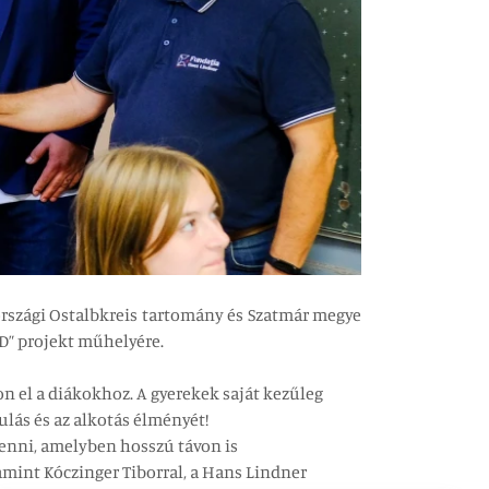
országi Ostalbkreis tartomány és Szatmár megye
D” projekt műhelyére.
n el a diákokhoz. A gyerekek saját kezűleg
ulás és az alkotás élményét!
lenni, amelyben hosszú távon is
mint Kóczinger Tiborral, a Hans Lindner