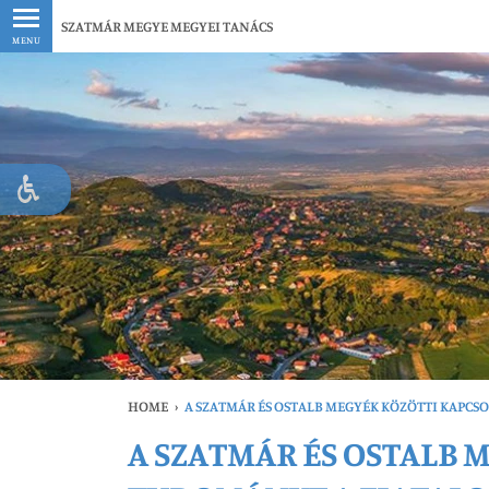
Legfrissebb
SZATMÁR MEGYE MEGYEI TANÁCS
MENU
HOME
›
A SZATMÁR ÉS OSTALB MEGYÉK KÖZÖTTI KAPC
A SZATMÁR ÉS OSTALB 