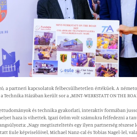
zó, a partneri kapcsolatok felbecsülhetetlen értékűek. A német
a a Technika Házában került sor a „MINT-WERKSTATT ON THE ROA
ettudományok és technika gyakorlati, interaktív formában jusso
lyet haza is vihettek. Igazi öröm volt számukra felfedezni a tan
angsúlyozta: „Nagy megtiszteltetés egy ilyen partnerség részese 
Eule képviselőivel, Michael Nanz-cal és Tobias Nagel-lel, vala