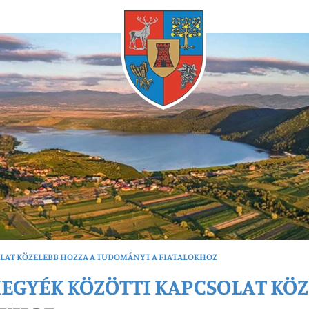
Bármikor
SOLAT KÖZELEBB HOZZA A TUDOMÁNYT A FIATALOKHOZ
MEGYÉK KÖZÖTTI KAPCSOLAT KÖZ