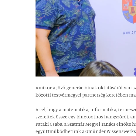
Amikor a jövő generációinak oktatásáról van s
közötti testvérmegyei partnerség keretében m
A cél, hogy a matematika, informatika, termész
szereltek össze egy bluetoothos hangszórót, ame
Pataki Csaba, a Szatmár Megyei Tanács elnöke h
együttműködhetünk a Gmünder Wissenswerkstatt 