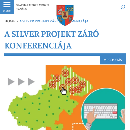
Legfrissebb
Bármikor
SZATMÁR MEGYE MEGYEI
TANÁCS
MENU
HOME
›
A SILVER PROJEKT ZÁRÓ KONFERENCIÁJA
A SILVER PROJEKT ZÁRÓ
KONFERENCIÁJA
MEGOSZTÁS