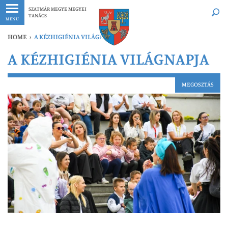
Legfrissebb
Bármikor
SZATMÁR MEGYE MEGYEI
TANÁCS
MENU
HOME
›
A KÉZHIGIÉNIA VILÁGNAPJA
A KÉZHIGIÉNIA VILÁGNAPJA
MEGOSZTÁS