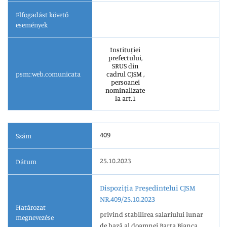
Elfogadást követő
események
Instituției
prefectului,
SRUS din
psm::web.comunicata
cadrul CJSM ,
persoanei
nominalizate
la art.1
409
Szám
25.10.2023
Dátum
Dispoziția Președintelui CJSM
NR.409/25.10.2023
Határozat
privind stabilirea salariului lunar
megnevezése
de bază al doamnei Barta Bianca