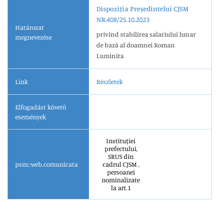
Dispoziția Președintelui CJSM
NR.408/25.10.2023
Határozat
privind stabilirea salariului lunar
megnevezése
de bază al doamnei Roman
Luminita
Link
Részletek
Elfogadást követő
események
Instituției
prefectului,
SRUS din
psm::web.comunicata
cadrul CJSM ,
persoanei
nominalizate
la art.1