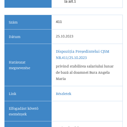
la art.1
411
Szám
25.10.2023
Dátum
Dispoziția Președintelui CJSM
NR.411/25.10.2023
Határozat
privind stabilirea salariului lunar
megnevezése
de bază al doamnei Bura Angela
Maria
Link
Részletek
Elfogadást követő
események