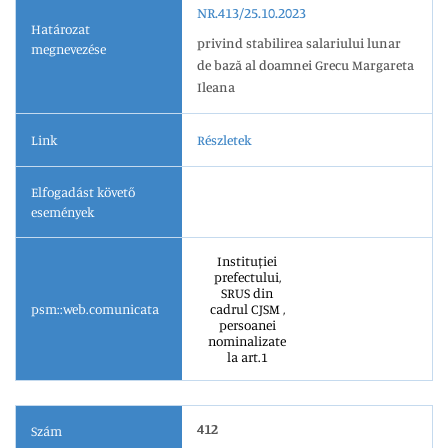
NR.413/25.10.2023
Határozat
privind stabilirea salariului lunar
megnevezése
de bază al doamnei Grecu Margareta
Ileana
Link
Részletek
Elfogadást követő
események
Instituției
prefectului,
SRUS din
psm::web.comunicata
cadrul CJSM ,
persoanei
nominalizate
la art.1
412
Szám