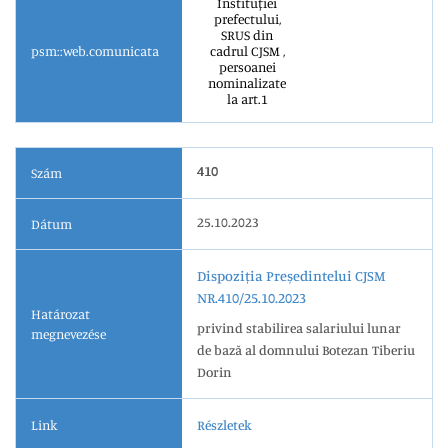
Instituției
prefectului,
SRUS din
psm::web.comunicata
cadrul CJSM ,
persoanei
nominalizate
la art.1
410
Szám
25.10.2023
Dátum
Dispoziția Președintelui CJSM
NR.410/25.10.2023
Határozat
privind stabilirea salariului lunar
megnevezése
de bază al domnului Botezan Tiberiu
Dorin
Link
Részletek