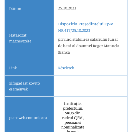
25.10.2023
Dátum
Dispoziția Președintelui CJSM
NR.417/25.10.2023
Határozat
privind stabilirea salariului lunar
megnevezése
de bază al doamnei Rogoz Manuela
Bianca
Link
Részletek
Elfogadást követő
események
Instituției
prefectului,
SRUS din
psm::web.comunicata
cadrul CJSM ,
persoanei
nominalizate
la art.1