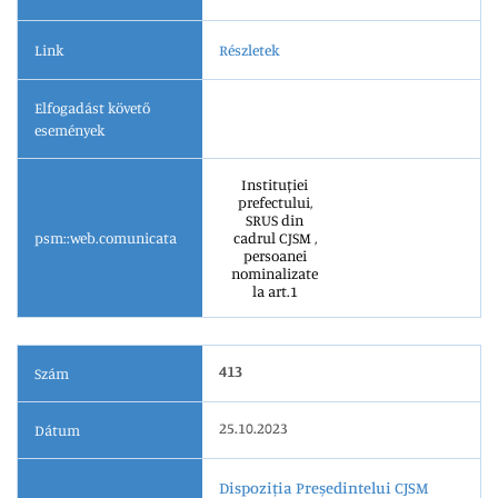
Link
Részletek
Elfogadást követő
események
Instituției
prefectului,
SRUS din
psm::web.comunicata
cadrul CJSM ,
persoanei
nominalizate
la art.1
413
Szám
25.10.2023
Dátum
Dispoziția Președintelui CJSM