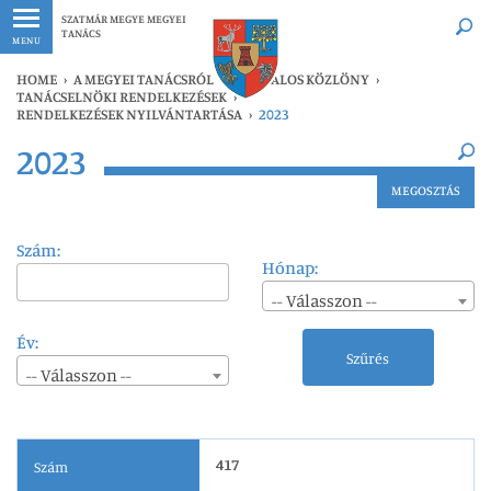
Legfrissebb
Bármikor
SZATMÁR MEGYE MEGYEI
TANÁCS
MENU
HOME
›
A MEGYEI TANÁCSRÓL
›
HIVATALOS KÖZLÖNY
›
TANÁCSELNÖKI RENDELKEZÉSEK
›
RENDELKEZÉSEK NYILVÁNTARTÁSA
›
2023
×
2023
Legfrissebb
Bármikor
MEGOSZTÁS
Szám:
Hónap:
-- Válasszon --
Év:
Szűrés
-- Válasszon --
417
Szám