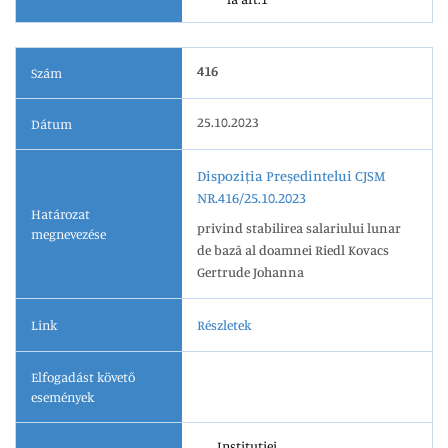
416
Szám
25.10.2023
Dátum
Dispoziția Președintelui CJSM
NR.416/25.10.2023
Határozat
privind stabilirea salariului lunar
megnevezése
de bază al doamnei Riedl Kovacs
Gertrude Johanna
Link
Részletek
Elfogadást követő
események
Instituției