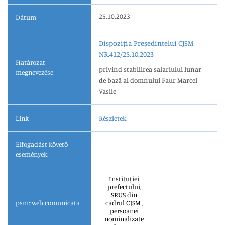
25.10.2023
Dátum
Dispoziția Președintelui CJSM
NR.412/25.10.2023
Határozat
privind stabilirea salariului lunar
megnevezése
de bază al domnului Faur Marcel
Vasile
Link
Részletek
Elfogadást követő
események
Instituției
prefectului,
SRUS din
psm::web.comunicata
cadrul CJSM ,
persoanei
nominalizate