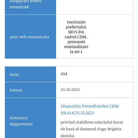
Elfogadást követő
események
Instituției
prefectului,
SRUS din
psm::web.comunicata
cadrul CJSM ,
persoanei
nominalizate
la art.1
414
Szám
25.10.2023
Dátum
Dispoziția Președintelui CJSM
NR.414/25.10.2023
Határozat
privind stabilirea salariului lunar
megnevezése
de bază al doamnei Nagy Brigitta
Monica