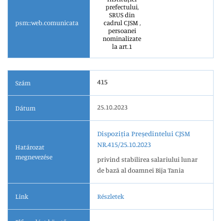
prefectului,
SRUS din
psm::web.comunicata
cadrul CJSM ,
persoanei
nominalizate
la art.1
415
Szám
25.10.2023
Dátum
Dispoziția Președintelui CJSM
NR.415/25.10.2023
Határozat
megnevezése
privind stabilirea salariului lunar
de bază al doamnei Bija Tania
Link
Részletek