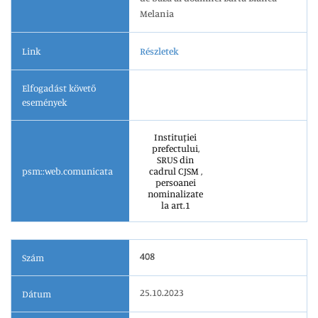
Melania
Link
Részletek
Elfogadást követő
események
Instituției
prefectului,
SRUS din
psm::web.comunicata
cadrul CJSM ,
persoanei
nominalizate
la art.1
408
Szám
25.10.2023
Dátum