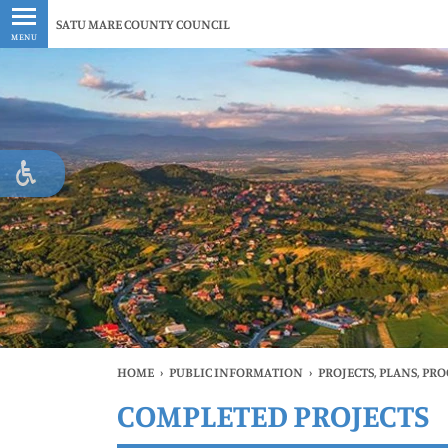
Latest
SATU MARE COUNTY COUNCIL
MENU
HOME
›
PUBLIC INFORMATION
›
PROJECTS, PLANS, PR
COMPLETED PROJECTS