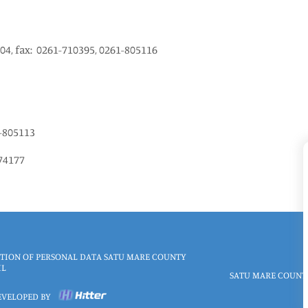
004, fax: 0261-710395, 0261-805116
-805113
774177
TION OF PERSONAL DATA SATU MARE COUNTY
IL
SATU MARE COUNT
EVELOPED BY