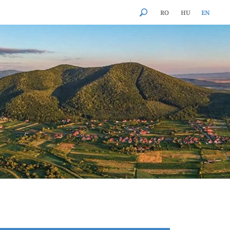
RO
HU
EN