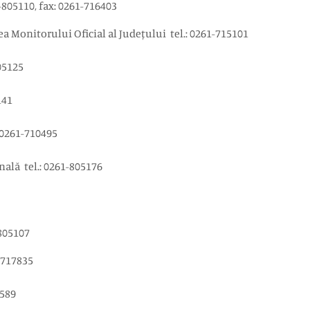
-805110, fax: 0261-716403
rea Monitorului Oficial al Județului tel.: 0261-715101
-805125
05141
ax: 0261-710495
onală tel.: 0261-805176
-805107
61-717835
713589