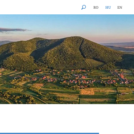
RO
HU
EN