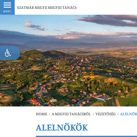
Legfrissebb
SZATMÁR MEGYE MEGYEI TANÁCS
MENU
HOME
›
A MEGYEI TANÁCSRÓL
›
VEZETŐSÉG
›
ALELNÖ
ALELNÖKÖK