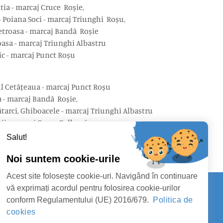
tia - marcaj Cruce Roșie,
- Poiana Soci - marcaj Triunghi Roșu,
ietroasa - marcaj Bandă Roșie
oasa - marcaj Triunghi Albastru
c - marcaj Punct Roșu
ful Cetățeaua - marcaj Punct Roșu
 - marcaj Bandă Roșie,
ătarci, Ghiboacele - marcaj Triunghi Albastru
i - marcaj Cruce Galbenă
Salut!
Noi suntem cookie-urile
Acest site folosește cookie-uri. Navigând în continuare
vă exprimați acordul pentru folosirea cookie-urilor
conform Regulamentului (UE) 2016/679.
Politica de
Contact
cookies
Y COUNCIL