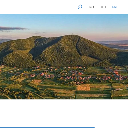
RO
HU
EN