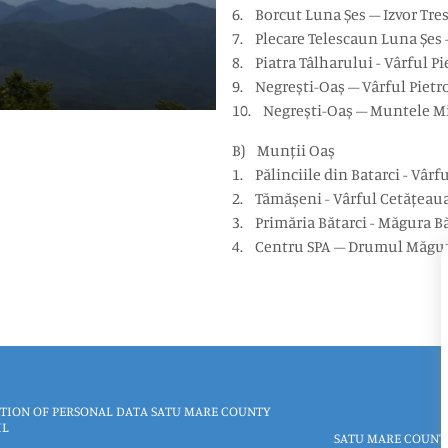
6. Borcut Luna Șes – Izvor Tres
7. Plecare Telescaun Luna Șes 
8. Piatra Tâlharului - Vârful P
9. Negrești-Oaș – Vârful Pietr
10. Negrești-Oaș – Muntele Mi
B) Munții Oaș
1. Pălinciile din Batarci - Vâr
2. Tămășeni - Vârful Cetățeaua
3. Primăria Bătarci - Măgura B
4. Centru SPA – Drumul Măguri
TION OF PERSONAL DATA SATU MARE COUNTY
IL
SATU MARE COUNT