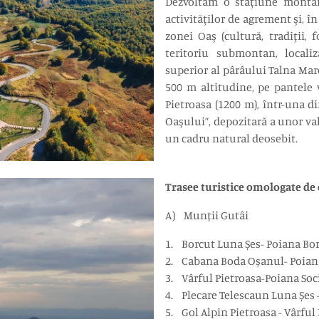
Dezvoltăm o staţiune montană
activităţilor de agrement şi, în
zonei Oaş (cultură, tradiţii, 
teritoriu submontan, locali
superior al pârâului Talna Mare
500 m altitudine, pe pantele v
Pietroasa (1200 m), într-una d
Oaşului”, depozitară a unor val
un cadru natural deosebit.
Trasee turistice omologate de 
A) Munții Gutâi
1. Borcut Luna Șes- Poiana Bor
2. Cabana Boda Oșanul- Poiana
3. Vârful Pietroasa-Poiana Soc
4. Plecare Telescaun Luna Șes -
5. Gol Alpin Pietroasa - Vârful