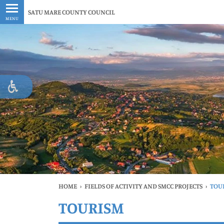
Latest
SATU MARE COUNTY COUNCIL
MENU
HOME
›
FIELDS OF ACTIVITY AND SMCC PROJECTS
›
TOU
TOURISM