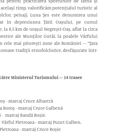
 pentru practicarea sporturilor de iarnă şi
 acelaşi timp, valorificăm potenţialul turistic al
folclor, peisaj). Luna Şes este denumirea unui
zat în depresiunea Țării Oașului, pe cursul
, la 8,5 km de orașul Negrești-Oaș, aflat la circa
estice ale Munţilor Gutâi, la poalele Vârfului
in cele mai pitoreşti zone ale României – “Ţara
oroase tradiţii etnofolclorice, desfăşurate într-
către Ministerul Turismului – 14 trasee
oș - marcaj Cruce Albastră
 Boroș - marcaj Cruce Galbenă
i - marcaj Bandă Roșie,
 Vârful Pietroasa - marcaj Punct Galben.
 Pietroasa - marcaj Cruce Roșie