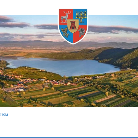
Whenever
RISM