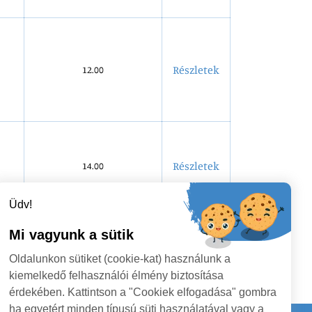
Részletek
12.00
Részletek
14.00
Üdv!
Mi vagyunk a sütik
›
Oldalunkon sütiket (cookie-kat) használunk a
kiemelkedő felhasználói élmény biztosítása
érdekében. Kattintson a "Cookiek elfogadása" gombra
ha egyetért minden típusú süti használatával vagy a