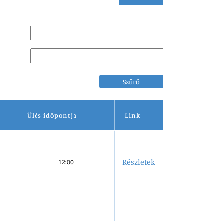
Szűrő
Ülés időpontja
Link
Részletek
12:00