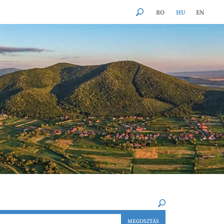
RO
HU
EN
×
MEGOSZTÁS