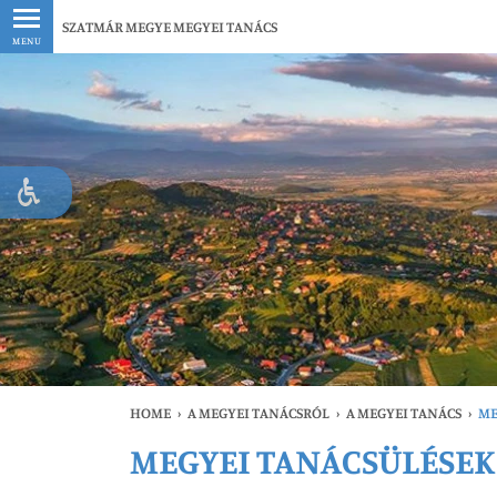
Legfrissebb
SZATMÁR MEGYE MEGYEI TANÁCS
MENU
HOME
›
A MEGYEI TANÁCSRÓL
›
A MEGYEI TANÁCS
›
ME
MEGYEI TANÁCSÜLÉSEK
Le