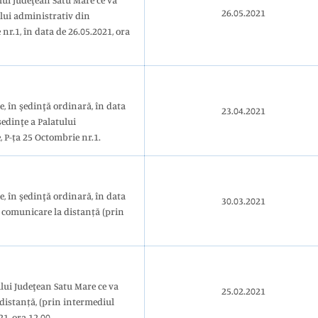
lui Judeţean Satu Mare ce va
26.05.2021
ului administrativ din
nr.1, în data de 26.05.2021, ora
, în şedinţă ordinară, în data
23.04.2021
 P-ța 25 Octombrie nr.1.
, în şedinţă ordinară, în data
30.03.2021
e comunicare la distanță (prin
lui Judeţean Satu Mare ce va
25.02.2021
distanță, (prin intermediul
21, ora 12.00