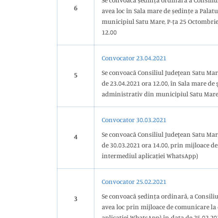
Se convoacă ședința ordinară a Consiliu
6
avea loc în Sala mare de ședințe a Palat
municipiul Satu Mare, P-ța 25 Octombrie 
12.00
Convocator 23.04.2021
Se convoacă Consiliul Judeţean Satu Mare
5
de 23.04.2021 ora 12.00, în Sala mare de şedinţe a Palatului
administrativ din municipiul Satu Mare,
Convocator 30.03.2021
Se convoacă Consiliul Judeţean Satu Mare
4
de 30.03.2021 ora 14.00, prin mijloace d
intermediul aplicației WhatsApp)
Convocator 25.02.2021
Se convoacă ședința ordinară, a Consiliu
3
avea loc prin mijloace de comunicare la 
aplicației WhatsApp) în data de 25.02.20