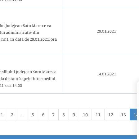
29.01.2021
2021, ora
nsiliului Judeţean Satu Mare ce
14.01.2021
la distanță, (prin intermediul
21, ora 14.00
1
2
...
5
6
7
8
9
10
11
12
13
14