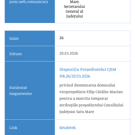
psm::web.comunicata
Mare,
Secretarului
General al
Județului
26
Szám
20.03.2026
Dátum
Dispoziția Președintelui CJSM
NR.26/20.03.2026
privind desemnarea domnului
Határozat
vicepreşedinte Filip Cătălin-Marian
megnevezése
pentru a exercita temporar
atribuţiile preşedintelui Consiliului
Judeţean Satu Mare
Link
Részletek