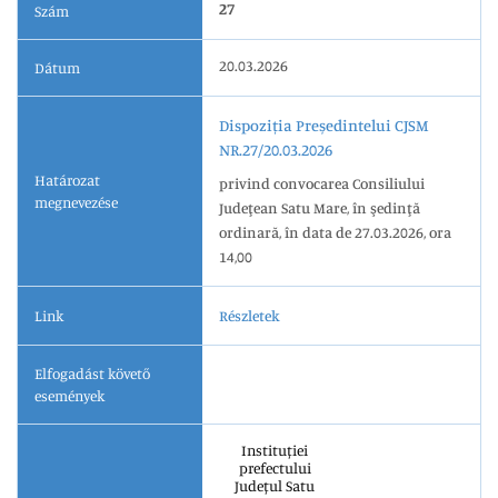
27
Szám
20.03.2026
Dátum
Dispoziția Președintelui CJSM
NR.27/20.03.2026
Határozat
privind convocarea Consiliului
megnevezése
Judeţean Satu Mare, în şedinţă
ordinară, în data de 27.03.2026, ora
14,00
Link
Részletek
Elfogadást követő
események
Instituției
prefectului
Județul Satu