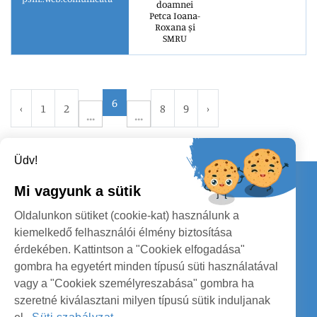
doamnei
Petca Ioana-
Roxana și
SMRU
6
‹
1
2
8
9
›
Üdv!
Kapcsolat
Mi vagyunk a sütik
KÖVESSENEK
Oldalunkon sütiket (cookie-kat) használunk a
kiemelkedő felhasználói élmény biztosítása
érdekében. Kattintson a "Cookiek elfogadása"
gombra ha egyetért minden típusú süti használatával
vagy a "Cookiek személyreszabása" gombra ha
szeretné kiválasztani milyen típusú sütik induljanak
SZATMÁR MEGYE MEGYEI TANÁCS