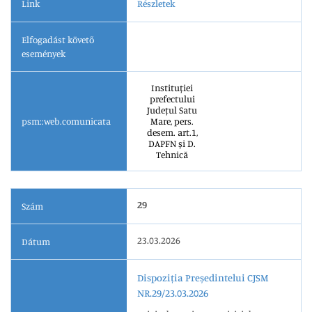
Link
Részletek
Elfogadást követő
események
Instituției
prefectului
Județul Satu
psm::web.comunicata
Mare, pers.
desem. art.1,
DAPFN și D.
Tehnică
29
Szám
23.03.2026
Dátum
Dispoziția Președintelui CJSM
NR.29/23.03.2026