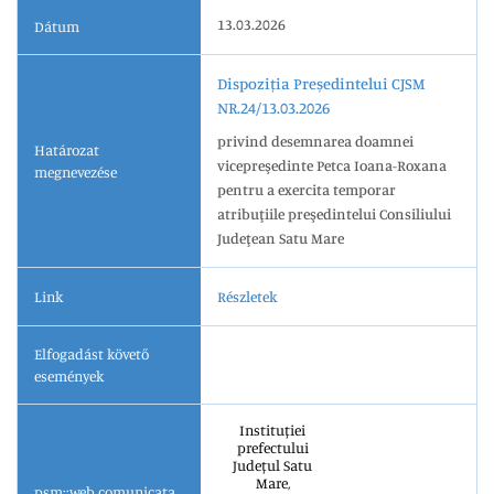
13.03.2026
Dátum
Dispoziția Președintelui CJSM
NR.24/13.03.2026
privind desemnarea doamnei
Határozat
vicepreşedinte Petca Ioana-Roxana
megnevezése
pentru a exercita temporar
atribuţiile preşedintelui Consiliului
Judeţean Satu Mare
Link
Részletek
Elfogadást követő
események
Instituției
prefectului
Județul Satu
Mare,
psm::web.comunicata