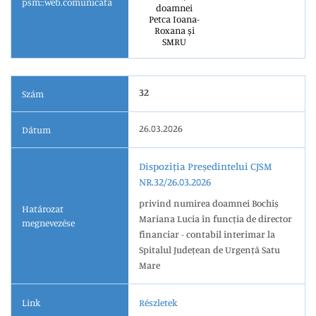
psm::web.comunicata
doamnei
Petca Ioana-
Roxana și
SMRU
32
Szám
26.03.2026
Dátum
Dispoziția Președintelui CJSM
NR.32/26.03.2026
privind numirea doamnei Bochiș
Határozat
Mariana Lucia în funcția de director
megnevezése
financiar - contabil interimar la
Spitalul Județean de Urgență Satu
Mare
Link
Részletek