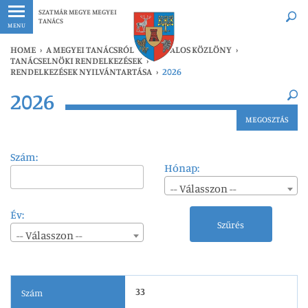
Legfrissebb
Bármikor
SZATMÁR MEGYE MEGYEI
TANÁCS
MENU
HOME
›
A MEGYEI TANÁCSRÓL
›
HIVATALOS KÖZLÖNY
›
TANÁCSELNÖKI RENDELKEZÉSEK
›
RENDELKEZÉSEK NYILVÁNTARTÁSA
›
2026
×
2026
Legfrissebb
Bármikor
MEGOSZTÁS
Szám:
Hónap:
-- Válasszon --
Év:
Szűrés
-- Válasszon --
33
Szám