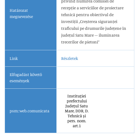
privind numirea comisiei de
recepție a serviciilor de proiectare
Határozat
tehnică pentru obiectivul de
megnevezése
investiții ,,Creșterea siguranței
traficului pe drumurile județene în
județul Satu Mare – iluminarea
trecerilor de pietoni”
Link
Részletek
Elfogadást követő
események
Instituției
prefectului
Județul Satu
psm::web.comunicata
Mare, DDR, D.
Tehnică și
pers. nom.
art.1