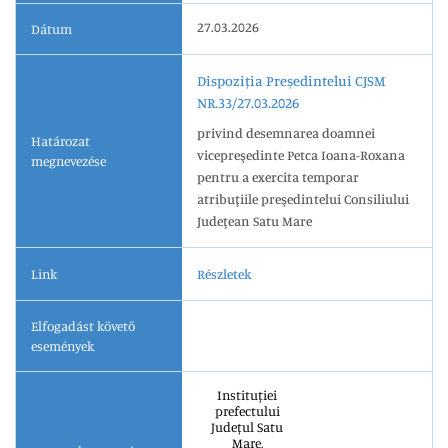
27.03.2026
Dátum
Dispoziția Președintelui CJSM
NR.33/27.03.2026
privind desemnarea doamnei
Határozat
vicepreşedinte Petca Ioana-Roxana
megnevezése
pentru a exercita temporar
atribuţiile preşedintelui Consiliului
Judeţean Satu Mare
Link
Részletek
Elfogadást követő
események
Instituției
prefectului
Județul Satu
Mare,