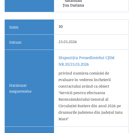
Săsărman
Țou Dariana
30
Szám
23.03.2026
Dátum
Dispoziția Președintelui CJSM
NR.30/23.03.2026
privind numirea comisiei de
evaluare în vederea încheierii
Határozat
contractului având ca obiect
megnevezése
“Servicii pentru efectuarea
Recensământului General al
Circulației Rutiere din anul 2026 pe
drumurile județene din județul Satu
Mare”