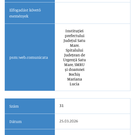
Elfogadást követő
események
Instituției
prefectului
Județul Satu
Mare,
Spitalului
Județean de
psm::web.comunicata
Urgență Satu
Mare, SMRU
și doamnei
Bochiș
Mariana
Lucia
31
Szám
25.03.2026
Dátum