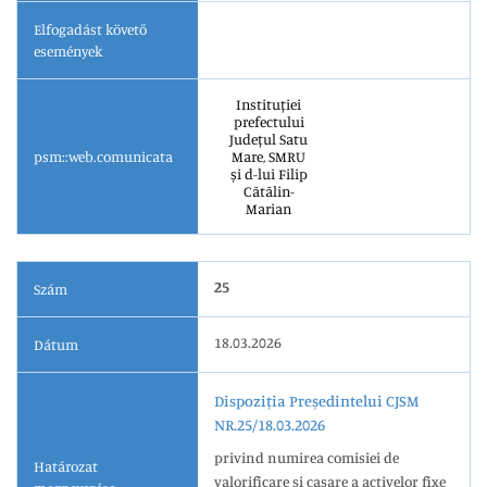
Elfogadást követő
események
Instituției
prefectului
Județul Satu
psm::web.comunicata
Mare, SMRU
și d-lui Filip
Cătălin-
Marian
25
Szám
18.03.2026
Dátum
Dispoziția Președintelui CJSM
NR.25/18.03.2026
privind numirea comisiei de
Határozat
valorificare și casare a activelor fixe