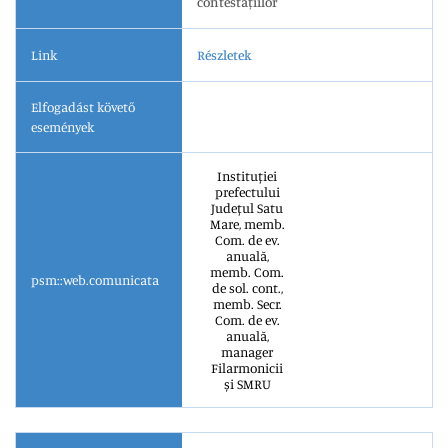
contestațiilor
Link
Részletek
Elfogadást követő
események
Instituției
prefectului
Județul Satu
Mare, memb.
Com. de ev.
anuală,
memb. Com.
psm::web.comunicata
de sol. cont.,
memb. Secr.
Com. de ev.
anuală,
manager
Filarmonicii
și SMRU