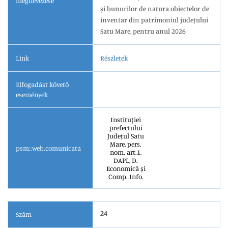
megnevezése
și bunurilor de natura obiectelor de
inventar din patrimoniul județului
Satu Mare, pentru anul 2026
Link
Részletek
Elfogadást követő
események
Instituției
prefectului
Județul Satu
Mare, pers.
psm::web.comunicata
nom. art.1,
DAPL, D.
Economică și
Comp. Info.
24
Szám