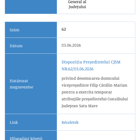
General al
Județului
62
Szám
03.06.2026
Dátum
Dispoziția Președintelui CJSM
NR.62/03.06.2026
privind desemnarea domnului
Határozat
vicepreşedinte Filip Cătălin-Marian
megnevezése
pentru a exercita temporar
atribuţiile preşedintelui Consiliului
Judeţean Satu Mare
Link
Részletek
Elfogadást követő