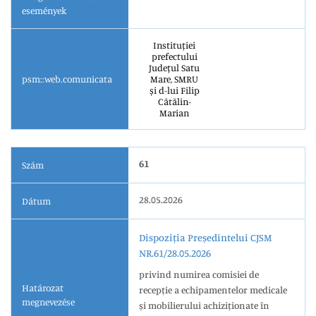
események
Instituției
prefectului
Județul Satu
psm::web.comunicata
Mare, SMRU
și d-lui Filip
Cătălin-
Marian
61
Szám
28.05.2026
Dátum
Dispoziția Președintelui CJSM
NR.61/28.05.2026
privind numirea comisiei de
Határozat
recepție a echipamentelor medicale
megnevezése
și mobilierului achiziționate în