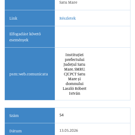
Satu Mare
Link
Részletek
Elfogadást követő
események
Instituției
prefectului
Județul Satu
Mare, SMRU,
psm::web.comunicata
CJCPCT Satu
Mare și
domnului
Laszló Róbert
István
54
Szám
13.05.2026
Dátum