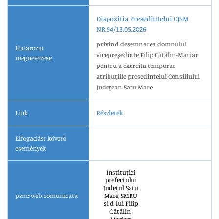
Dispoziția Președintelui CJSM
NR.54/13.05.2026
privind desemnarea domnului
Határozat
vicepreşedinte Filip Cătălin-Marian
megnevezése
pentru a exercita temporar
atribuţiile preşedintelui Consiliului
Judeţean Satu Mare
Link
Részletek
Elfogadást követő
események
Instituției
prefectului
Județul Satu
psm::web.comunicata
Mare, SMRU
și d-lui Filip
Cătălin-