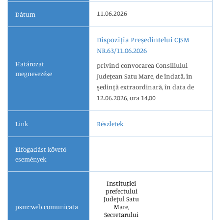
11.06.2026
Dátum
Dispoziția Președintelui CJSM
NR.63/11.06.2026
Határozat
privind convocarea Consiliului
megnevezése
Judeţean Satu Mare, de îndată, în
şedinţă extraordinară, în data de
12.06.2026, ora 14,00
Link
Részletek
Elfogadást követő
események
Instituției
prefectului
Județul Satu
psm::web.comunicata
Mare,
Secretarului