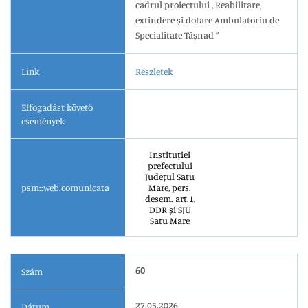
cadrul proiectului „Reabilitare,
extindere și dotare Ambulatoriu de
Specialitate Tășnad ”
Link
Részletek
Elfogadást követő
események
Instituției
prefectului
Județul Satu
psm::web.comunicata
Mare, pers.
desem. art.1,
DDR și SJU
Satu Mare
60
Szám
27.05.2026
Dátum