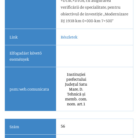
+DTAC+DTOE, cu asigurarea
verificării de specialitate, pentru
obiectivul de investiție „Modernizare
DJ 193B km 0+000-km 7+500”
Link
Részletek
Elfogadást követő
események
Instituției
prefectului
Județul Satu
psm::web.comunicata
Mare, D.
Tehnică și
memb. com.
nom. art.1
56
Szám