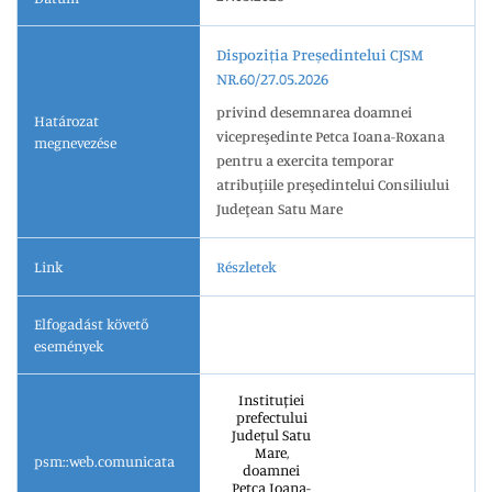
Dispoziția Președintelui CJSM
NR.60/27.05.2026
privind desemnarea doamnei
Határozat
vicepreşedinte Petca Ioana-Roxana
megnevezése
pentru a exercita temporar
atribuţiile preşedintelui Consiliului
Judeţean Satu Mare
Link
Részletek
Elfogadást követő
események
Instituției
prefectului
Județul Satu
Mare,
psm::web.comunicata
doamnei
Petca Ioana-