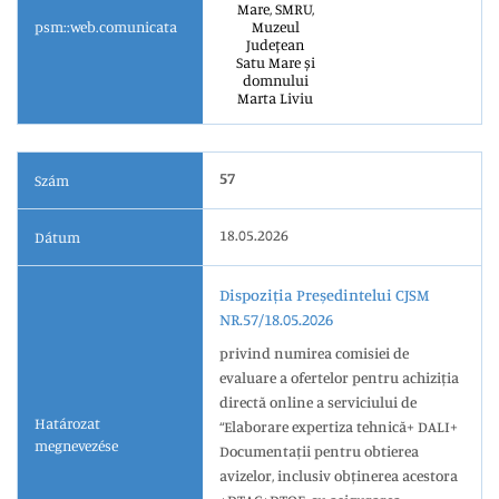
Mare, SMRU,
psm::web.comunicata
Muzeul
Județean
Satu Mare și
domnului
Marta Liviu
57
Szám
18.05.2026
Dátum
Dispoziția Președintelui CJSM
NR.57/18.05.2026
privind numirea comisiei de
evaluare a ofertelor pentru achiziția
directă online a serviciului de
Határozat
“Elaborare expertiza tehnică+ DALI+
megnevezése
Documentații pentru obtierea
avizelor, inclusiv obținerea acestora