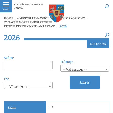
Legfrissebb
Bármikor
SZATMÁR MEGYE MEGYEI
TANÁCS
MENU
HOME
›
A MEGYEI TANÁCSRÓL
›
HIVATALOS KÖZLÖNY
›
TANÁCSELNÖKI RENDELKEZÉSEK
›
RENDELKEZÉSEK NYILVÁNTARTÁSA
›
2026
×
2026
Legfrissebb
Bármikor
MEGOSZTÁS
Szám:
Hónap:
-- Válasszon --
Év:
Szűrés
-- Válasszon --
63
Szám