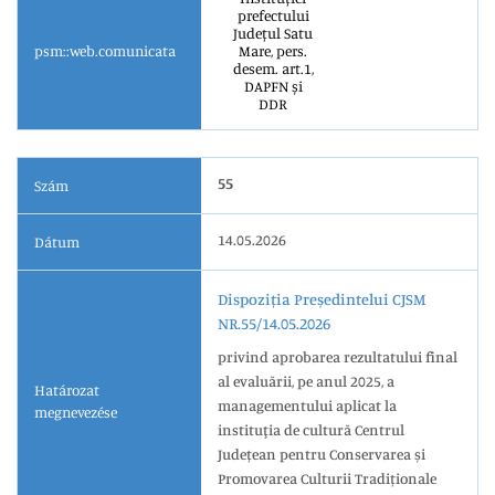
prefectului
Județul Satu
psm::web.comunicata
Mare, pers.
desem. art.1,
DAPFN și
DDR
55
Szám
14.05.2026
Dátum
Dispoziția Președintelui CJSM
NR.55/14.05.2026
privind aprobarea rezultatului final
al evaluării, pe anul 2025, a
Határozat
managementului aplicat la
megnevezése
instituţia de cultură Centrul
Județean pentru Conservarea și
Promovarea Culturii Tradiționale