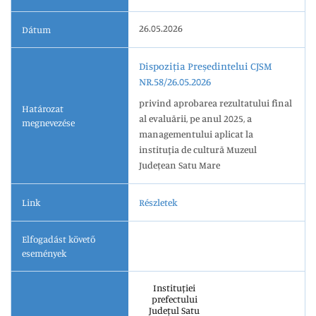
26.05.2026
Dátum
Dispoziția Președintelui CJSM
NR.58/26.05.2026
privind aprobarea rezultatului final
Határozat
al evaluării, pe anul 2025, a
megnevezése
managementului aplicat la
instituţia de cultură Muzeul
Județean Satu Mare
Link
Részletek
Elfogadást követő
események
Instituției
prefectului
Județul Satu