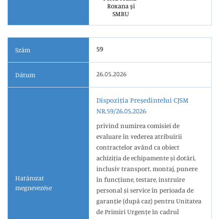
Roxana și
SMRU
59
Szám
26.05.2026
Dátum
Dispoziția Președintelui CJSM
NR.59/26.05.2026
privind numirea comisiei de
evaluare în vederea atribuirii
contractelor având ca obiect
achiziția de echipamente și dotări,
inclusiv transport, montaj, punere
Határozat
în funcțiune, testare, instruire
megnevezése
personal și service în perioada de
garanție (după caz) pentru Unitatea
de Primiri Urgențe în cadrul