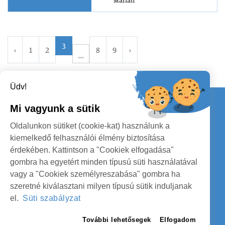
Marian
3
‹
1
2
8
9
›
Üdv!
Kapcsolat
Mi vagyunk a sütik
KÖVESSENEK
Oldalunkon sütiket (cookie-kat) használunk a
kiemelkedő felhasználói élmény biztosítása
érdekében. Kattintson a "Cookiek elfogadása"
gombra ha egyetért minden típusú süti használatával
vagy a "Cookiek személyreszabása" gombra ha
szeretné kiválasztani milyen típusú sütik induljanak
SZATMÁR MEGYE MEGYEI TANÁCS
el.
Süti szabályzat
SZEMÉLYES ADATOK VÉDELME
További lehetősegek
Elfogadom