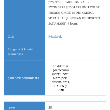
proiectului ”MODERNIZARE,
EXTINDERE ȘI DOTARE UNITATE DE
PRIMIRI URGENTE DIN CADRUL
SPITALULUI JUDEȚEAN DE URGENȚĂ
SATU MARE” -4 loturi
Link
Részletek
Elfogadást követő
események
Instituției
prefectului
Județul Satu
psm::web.comunicata
Mare, pers.
desem. art.1,
DAPFN și
DDR
58
Szám