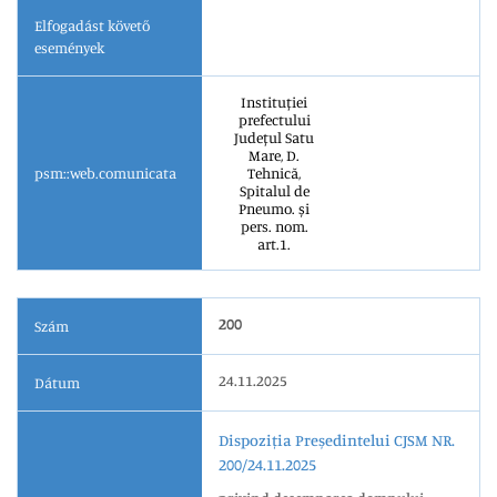
Elfogadást követő
események
Instituției
prefectului
Județul Satu
Mare, D.
psm::web.comunicata
Tehnică,
Spitalul de
Pneumo. și
pers. nom.
art.1.
200
Szám
24.11.2025
Dátum
Dispoziția Președintelui CJSM NR.
200/24.11.2025