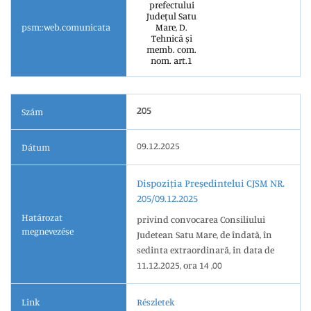
prefectului
Județul Satu
psm::web.comunicata
Mare, D.
Tehnică și
memb. com.
nom. art.1
205
Szám
09.12.2025
Dátum
Dispoziția Președintelui CJSM NR.
205/09.12.2025
Határozat
privind convocarea Consiliului
megnevezése
Judetean Satu Mare, de îndată, în
sedinta extraordinară, in data de
11.12.2025, ora 14 ,00
Link
Részletek