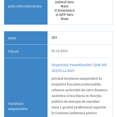
Județul Satu
psm::web.comunicata
Mare,
D.Economică
și AJFP Satu
Mare
203
Szám
05.12.2025
Dátum
Dispoziția Președintelui CJSM NR.
203/05.12.2025
privind înceterea suspendării la
iniţiativa funcţionarului public,
reluarea activităţii de către doamna
Andreica Crina Maria în funcţia
publică de execuţie de consilier,
Határozat
clasa I, gradul profesional superior,
megnevezése
la Unitatea județeană pentru