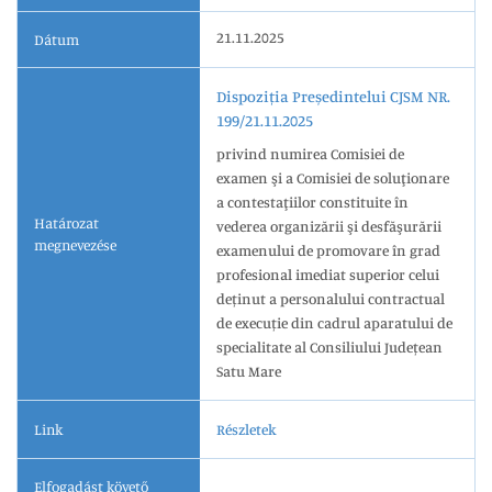
21.11.2025
Dátum
Dispoziția Președintelui CJSM NR.
199/21.11.2025
privind numirea Comisiei de
examen şi a Comisiei de soluţionare
a contestaţiilor constituite în
Határozat
vederea organizării şi desfăşurării
megnevezése
examenului de promovare în grad
profesional imediat superior celui
deținut a personalului contractual
de execuție din cadrul aparatului de
specialitate al Consiliului Județean
Satu Mare
Link
Részletek
Elfogadást követő