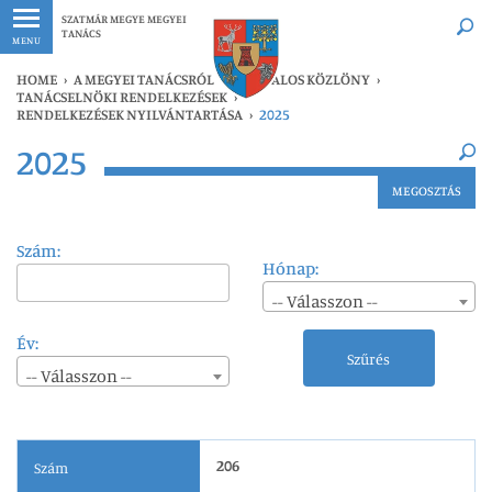
Legfrissebb
Bármikor
SZATMÁR MEGYE MEGYEI
TANÁCS
MENU
HOME
›
A MEGYEI TANÁCSRÓL
›
HIVATALOS KÖZLÖNY
›
TANÁCSELNÖKI RENDELKEZÉSEK
›
RENDELKEZÉSEK NYILVÁNTARTÁSA
›
2025
×
2025
Legfrissebb
Bármikor
MEGOSZTÁS
Szám:
Hónap:
-- Válasszon --
Év:
Szűrés
-- Válasszon --
206
Szám