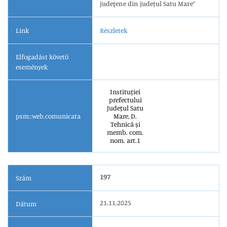
judeţene din județul Satu Mare”
Link
Részletek
Elfogadást követő
események
Instituției
prefectului
Județul Satu
psm::web.comunicata
Mare, D.
Tehnică și
memb. com.
nom. art.1
197
Szám
21.11.2025
Dátum