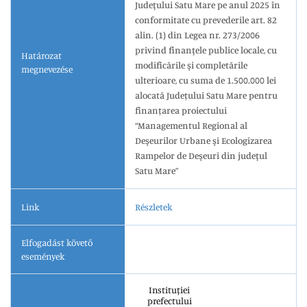
Judeţului Satu Mare pe anul 2025 în
conformitate cu prevederile art. 82
alin. (1) din Legea nr. 273/2006
privind finanţele publice locale, cu
Határozat
modificările şi completările
megnevezése
ulterioare, cu suma de 1.500.000 lei
alocată Județului Satu Mare pentru
finanțarea proiectului
“Managementul Regional al
Deşeurilor Urbane şi Ecologizarea
Rampelor de Deşeuri din judeţul
Satu Mare”
Link
Részletek
Elfogadást követő
események
Instituției
prefectului