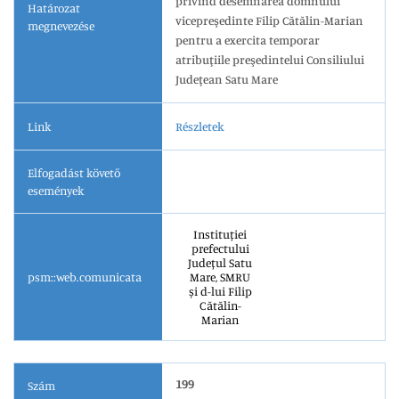
privind desemnarea domnului
Határozat
vicepreşedinte Filip Cătălin-Marian
megnevezése
pentru a exercita temporar
atribuţiile preşedintelui Consiliului
Judeţean Satu Mare
Link
Részletek
Elfogadást követő
események
Instituției
prefectului
Județul Satu
psm::web.comunicata
Mare, SMRU
și d-lui Filip
Cătălin-
Marian
199
Szám