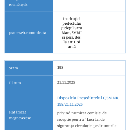
események
Instituției
prefectului
Județul Satu
psm::web.comunicata
Mare, SMRU
și pers. des.
la art.1. și
art.2
198
Szám
21.11.2025
Dátum
Dispoziția Președintelui CJSM NR.
198/21.11.2025
Határozat
privind numirea comisiei de
megnevezése
recepție pentru “ Lucrări de
siguranţa circulaţiei pe drumurile