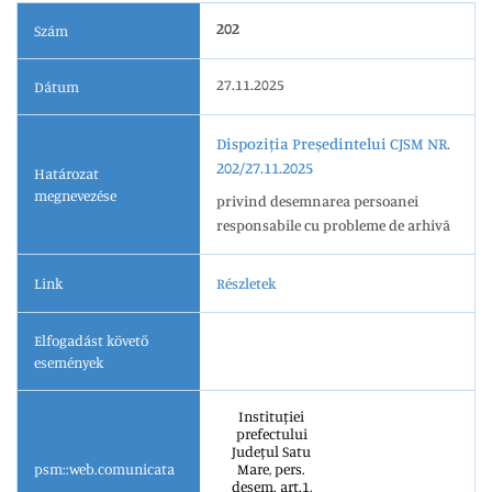
202
Szám
27.11.2025
Dátum
Dispoziția Președintelui CJSM NR.
202/27.11.2025
Határozat
megnevezése
privind desemnarea persoanei
responsabile cu probleme de arhivă
Link
Részletek
Elfogadást követő
események
Instituției
prefectului
Județul Satu
psm::web.comunicata
Mare, pers.
desem. art.1,