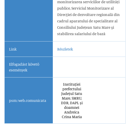
monitorizarea serviciilor de utilități
publice, Serviciul Monitorizare al
Direcţiei de dezvoltare regională din
cadrul aparatului de specialitate al
Consiliului Județean Satu Mare şi
stabilirea salariului de bază
Link
Részletek
Elfogadást követő
események
Instituției
prefectului
Județul Satu
Mare, SMRU,
psm::web.comunicata
DDR, DAPL și
doamnei
Andreica
Crina Maria