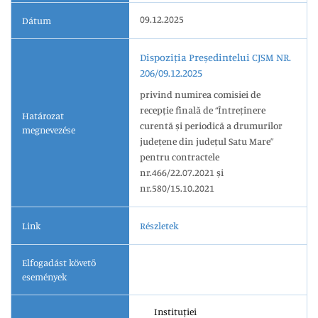
09.12.2025
Dátum
Dispoziția Președintelui CJSM NR.
206/09.12.2025
privind numirea comisiei de
recepție finală de “Întreținere
Határozat
curentă și periodică a drumurilor
megnevezése
județene din județul Satu Mare”
pentru contractele
nr.466/22.07.2021 și
nr.580/15.10.2021
Link
Részletek
Elfogadást követő
események
Instituției