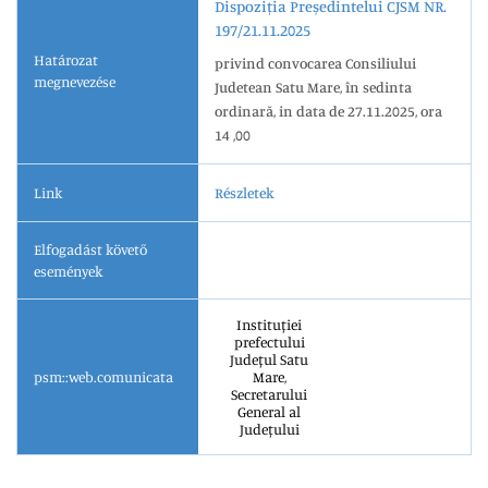
Dispoziția Președintelui CJSM NR.
197/21.11.2025
Határozat
privind convocarea Consiliului
megnevezése
Judetean Satu Mare, în sedinta
ordinară, in data de 27.11.2025, ora
14 ,00
Link
Részletek
Elfogadást követő
események
Instituției
prefectului
Județul Satu
psm::web.comunicata
Mare,
Secretarului
General al
Județului