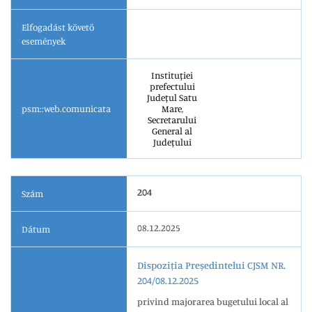
Elfogadást követő
események
Instituției
prefectului
Județul Satu
psm::web.comunicata
Mare,
Secretarului
General al
Județului
204
Szám
08.12.2025
Dátum
Dispoziția Președintelui CJSM NR.
204/08.12.2025
privind majorarea bugetului local al