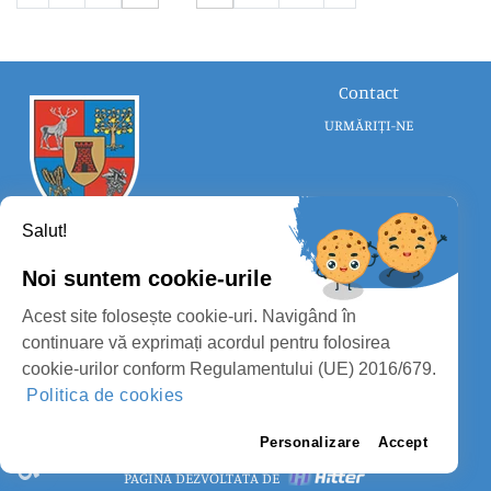
Contact
URMĂRIȚI-NE
Salut!
Noi suntem cookie-urile
CONSILIUL JUDEȚEAN SATU MARE
Acest site folosește cookie-uri. Navigând în
PROTECȚIA DATELOR PERSONALE
continuare vă exprimați acordul pentru folosirea
cookie-urilor conform Regulamentului (UE) 2016/679.
MASS-MEDIA
Politica de cookies
FII PREGĂTIT
PAGINA VECHE
Personalizare
Accept
PAGINĂ DEZVOLTATĂ DE