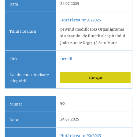
24.07.2025
Data
Hotărârea nr.91/2025
privind modificarea Organigramei
Titlul hotărârii
și a Statului de funcții ale Spitalului
Județean de Urgență Satu Mare
Link
Detalii
Evenimente ulterioare
Abrogat
adoptării
90
Număr
24.07.2025
Data
Hotărârea nr.90/2025