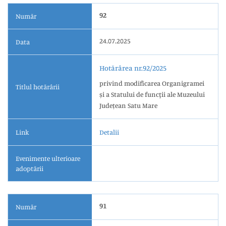
92
Număr
24.07.2025
Data
Hotărârea nr.92/2025
privind modificarea Organigramei
Titlul hotărârii
și a Statului de funcţii ale Muzeului
Județean Satu Mare
Link
Detalii
Evenimente ulterioare
adoptării
91
Număr