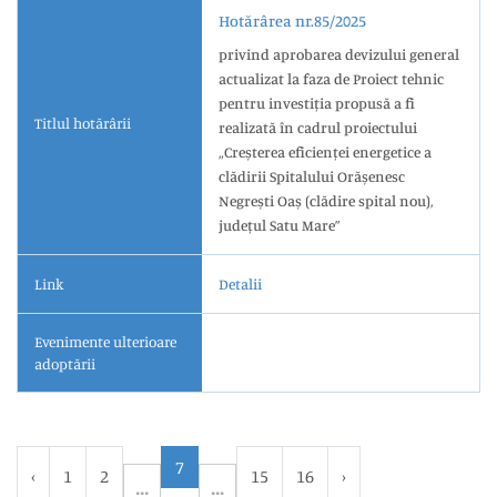
Hotărârea nr.85/2025
privind aprobarea devizului general
actualizat la faza de Proiect tehnic
pentru investiția propusă a fi
Titlul hotărârii
realizată în cadrul proiectului
„Creșterea eficienței energetice a
clădirii Spitalului Orășenesc
Negrești Oaș (clădire spital nou),
județul Satu Mare”
Link
Detalii
Evenimente ulterioare
adoptării
7
‹
1
2
15
16
›