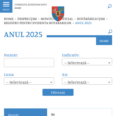
Ultimele
Oricând
CONSILIUL JUDEȚEAN SATU
MARE
MENU
HOME
›
DESPRE CJSM
›
MONITORUL OFICIAL
›
HOTĂRÂRILE CJSM
›
REGISTRU PENTRU EVIDENTA HOTARARILOR
›
ANUL 2025
×
ANUL 2025
Ultimele
Oricând
SHARE
Număr:
Indicativ:
-- Selectează --
Luna:
An:
-- Selectează --
-- Selectează --
Filtrează
94
Număr