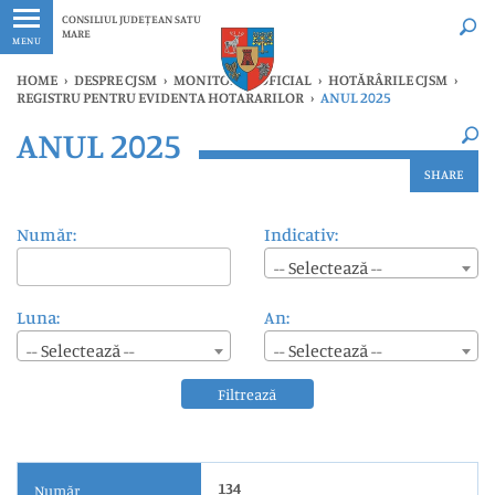
Ultimele
Oricând
CONSILIUL JUDEȚEAN SATU
MARE
MENU
HOME
›
DESPRE CJSM
›
MONITORUL OFICIAL
›
HOTĂRÂRILE CJSM
›
REGISTRU PENTRU EVIDENTA HOTARARILOR
›
ANUL 2025
×
ANUL 2025
Ultimele
Oricând
SHARE
Număr:
Indicativ:
-- Selectează --
Luna:
An:
-- Selectează --
-- Selectează --
Filtrează
134
Număr