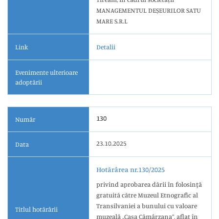
MANAGEMENTUL DEȘEURILOR SATU
MARE S.R.L
Link
Detalii
Evenimente ulterioare
adoptării
130
Număr
23.10.2025
Data
Hotărârea nr.130/2025
privind aprobarea dării în folosinţă
gratuită către Muzeul Etnografic al
Transilvaniei a bunului cu valoare
Titlul hotărârii
muzeală ,,Casa Cămârzana”, aflat în