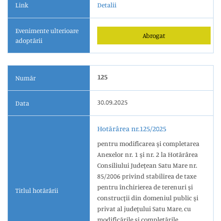
Link
Detalii
Evenimente ulterioare
Abrogat
adoptării
125
Număr
30.09.2025
Data
Hotărârea nr.125/2025
pentru modificarea şi completarea
Anexelor nr. 1 şi nr. 2 la Hotărârea
Consiliului Judeţean Satu Mare nr.
85/2006 privind stabilirea de taxe
pentru închirierea de terenuri şi
Titlul hotărârii
construcţii din domeniul public şi
privat al judeţului Satu Mare, cu
modificările și completările