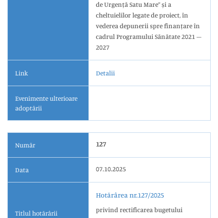
de Urgență Satu Mare” și a
cheltuielilor legate de proiect, în
vederea depunerii spre finanțare în
cadrul Programului Sănătate 2021 –
2027
Link
Detalii
Evenimente ulterioare
adoptării
127
Număr
07.10.2025
Data
Hotărârea nr.127/2025
privind rectificarea bugetului
Titlul hotărârii