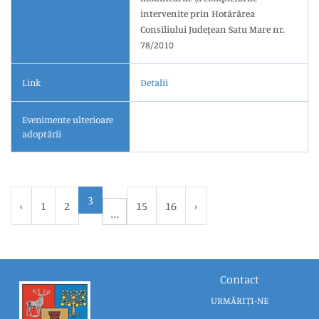
intervenite prin Hotărârea
Consiliului Judeţean Satu Mare nr.
78/2010
Link
Detalii
Evenimente ulterioare
adoptării
3
‹
1
2
15
16
›
Contact
URMĂRIȚI-NE