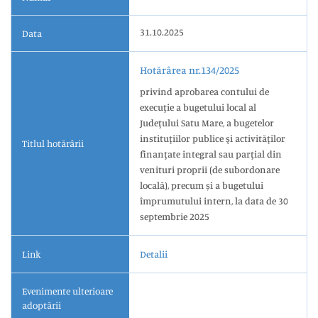
31.10.2025
Data
Hotărârea nr.134/2025
privind aprobarea contului de
execuţie a bugetului local al
Judeţului Satu Mare, a bugetelor
instituţiilor publice şi activităţilor
Titlul hotărârii
finanţate integral sau parţial din
venituri proprii (de subordonare
locală), precum și a bugetului
împrumutului intern, la data de 30
septembrie 2025
Link
Detalii
Evenimente ulterioare
adoptării