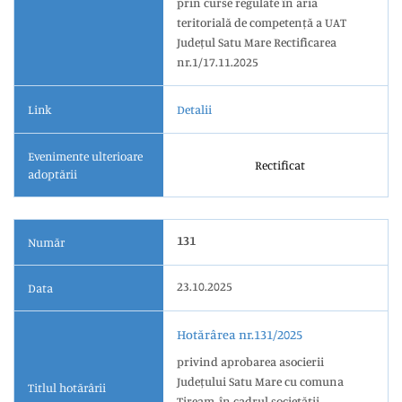
prin curse regulate în aria
teritorială de competență a UAT
Județul Satu Mare Rectificarea
nr.1/17.11.2025
Link
Detalii
Evenimente ulterioare
Rectificat
adoptării
131
Număr
23.10.2025
Data
Hotărârea nr.131/2025
privind aprobarea asocierii
Județului Satu Mare cu comuna
Titlul hotărârii
Tiream, în cadrul societății