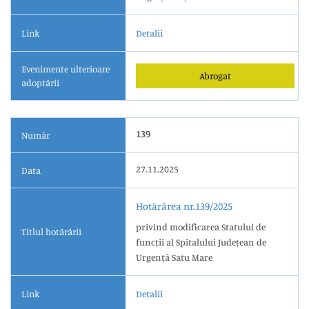
Link
Detalii
Evenimente ulterioare
Abrogat
adoptării
139
Număr
27.11.2025
Data
Hotărârea nr.139/2025
privind modificarea Statului de
Titlul hotărârii
funcții al Spitalului Județean de
Urgență Satu Mare
Link
Detalii