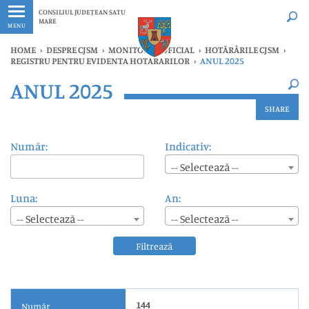
Ultimele
Oricând
CONSILIUL JUDEȚEAN SATU
MARE
MENU
HOME
›
DESPRE CJSM
›
MONITORUL OFICIAL
›
HOTĂRÂRILE CJSM
›
REGISTRU PENTRU EVIDENTA HOTARARILOR
›
ANUL 2025
×
ANUL 2025
Ultimele
Oricând
SHARE
Număr:
Indicativ:
-- Selectează --
Luna:
An:
-- Selectează --
-- Selectează --
Filtrează
144
Număr