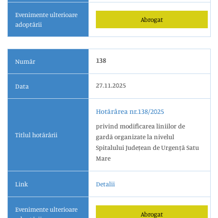
Evenimente ulterioare
Abrogat
adoptării
138
Număr
27.11.2025
Data
Hotărârea nr.138/2025
privind modificarea liniilor de
Titlul hotărârii
gardă organizate la nivelul
Spitalului Județean de Urgență Satu
Mare
Link
Detalii
Evenimente ulterioare
Abrogat