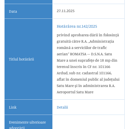
27.11.2025
Data
Hotărârea nr.142/2025
privind aprobarea dării în folosinţă
gratuită către R.A. ,,Administraţia
română a serviciilor de trafic
aerian” ROMATSA – D.S.N.A. Satu
Titlul hotărârii
Mare a unei suprafeţe de 18 mp din
terenul înscris în CF nr. 101166
Ardud, sub nr. cadastral 101166,
aflat în domeniul public al judeţului
Satu Mare şi în administrarea R.A.
Aeroportul Satu Mare
Link
Detalii
Evenimente ulterioare
adoptării