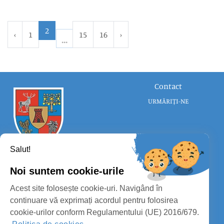
2
‹
1
15
16
›
Contact
URMĂRIȚI-NE
Salut!
Noi suntem cookie-urile
CONSILIUL JUDEȚEAN SATU MARE
Acest site folosește cookie-uri. Navigând în
PROTECȚIA DATELOR PERSONALE
continuare vă exprimați acordul pentru folosirea
cookie-urilor conform Regulamentului (UE) 2016/679.
MASS-MEDIA