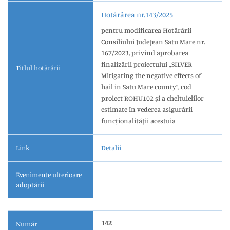
Hotărârea nr.143/2025
pentru modificarea Hotărârii
Consiliului Judeţean Satu Mare nr.
167/2023, privind aprobarea
finalizării proiectului „SILVER
Titlul hotărârii
Mitigating the negative effects of
hail in Satu Mare county”, cod
proiect ROHU102 și a cheltuielilor
estimate în vederea asigurării
funcționalității acestuia
Link
Detalii
Evenimente ulterioare
adoptării
142
Număr