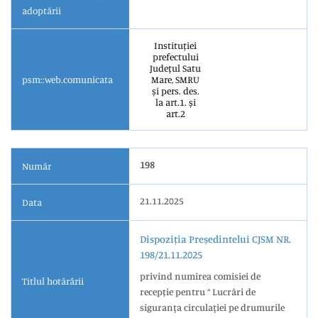
adoptării
Instituției
prefectului
Județul Satu
psm::web.comunicata
Mare, SMRU
și pers. des.
la art.1. și
art.2
198
Număr
21.11.2025
Data
Dispoziția Președintelui CJSM NR.
198/21.11.2025
privind numirea comisiei de
Titlul hotărârii
recepție pentru “ Lucrări de
siguranţa circulaţiei pe drumurile