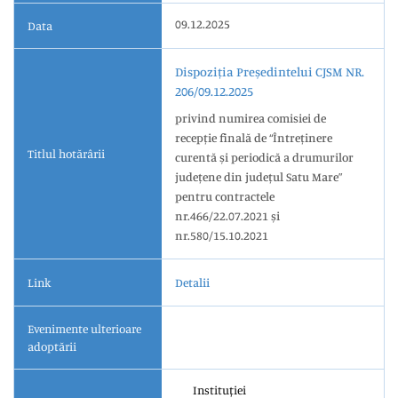
09.12.2025
Data
Dispoziția Președintelui CJSM NR.
206/09.12.2025
privind numirea comisiei de
recepție finală de “Întreținere
Titlul hotărârii
curentă și periodică a drumurilor
județene din județul Satu Mare”
pentru contractele
nr.466/22.07.2021 și
nr.580/15.10.2021
Link
Detalii
Evenimente ulterioare
adoptării
Instituției