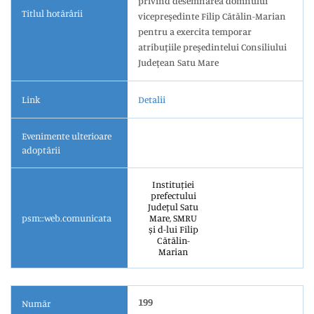
privind desemnarea domnului
Titlul hotărârii
vicepreşedinte Filip Cătălin-Marian
pentru a exercita temporar
atribuţiile preşedintelui Consiliului
Judeţean Satu Mare
Link
Detalii
Evenimente ulterioare
adoptării
Instituției
prefectului
Județul Satu
psm::web.comunicata
Mare, SMRU
și d-lui Filip
Cătălin-
Marian
199
Număr