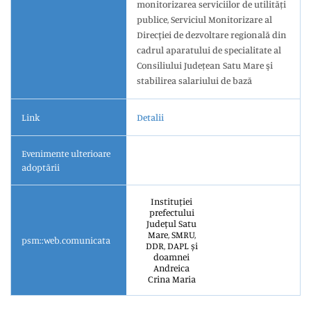
monitorizarea serviciilor de utilități
publice, Serviciul Monitorizare al
Direcţiei de dezvoltare regională din
cadrul aparatului de specialitate al
Consiliului Județean Satu Mare şi
stabilirea salariului de bază
Link
Detalii
Evenimente ulterioare
adoptării
Instituției
prefectului
Județul Satu
Mare, SMRU,
psm::web.comunicata
DDR, DAPL și
doamnei
Andreica
Crina Maria