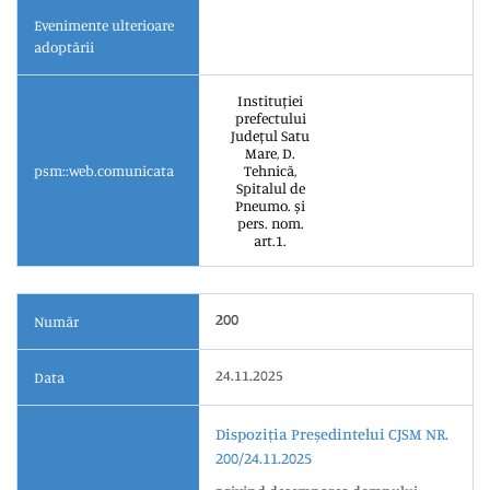
Evenimente ulterioare
adoptării
Instituției
prefectului
Județul Satu
Mare, D.
psm::web.comunicata
Tehnică,
Spitalul de
Pneumo. și
pers. nom.
art.1.
200
Număr
24.11.2025
Data
Dispoziția Președintelui CJSM NR.
200/24.11.2025