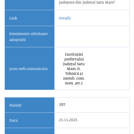
judeţene din județul Satu Mare”
Link
Detalii
Evenimente ulterioare
adoptării
Instituției
prefectului
Județul Satu
psm::web.comunicata
Mare, D.
Tehnică și
memb. com.
nom. art.1
197
Număr
21.11.2025
Data