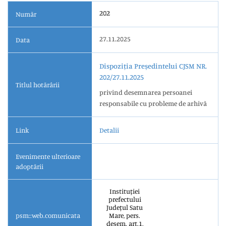
202
Număr
27.11.2025
Data
Dispoziția Președintelui CJSM NR.
202/27.11.2025
Titlul hotărârii
privind desemnarea persoanei
responsabile cu probleme de arhivă
Link
Detalii
Evenimente ulterioare
adoptării
Instituției
prefectului
Județul Satu
psm::web.comunicata
Mare, pers.
desem. art.1,