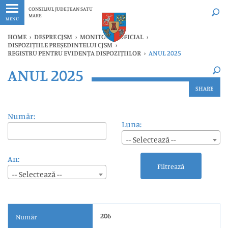
Ultimele
Oricând
CONSILIUL JUDEȚEAN SATU
MARE
MENU
HOME
›
DESPRE CJSM
›
MONITORUL OFICIAL
›
DISPOZIȚIILE PREȘEDINTELUI CJSM
›
REGISTRU PENTRU EVIDENȚA DISPOZIȚIILOR
›
ANUL 2025
×
ANUL 2025
Ultimele
Oricând
SHARE
Număr:
Luna:
-- Selectează --
An:
Filtrează
-- Selectează --
206
Număr