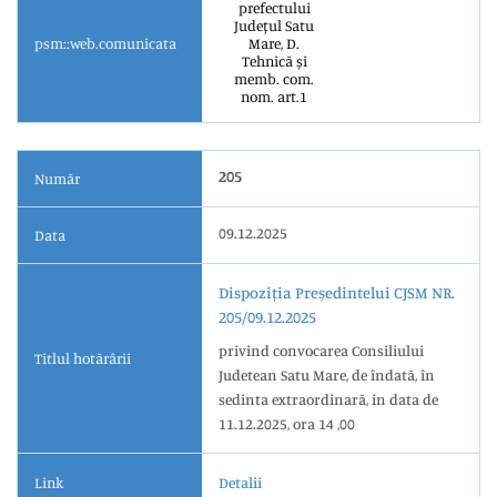
prefectului
Județul Satu
psm::web.comunicata
Mare, D.
Tehnică și
memb. com.
nom. art.1
205
Număr
09.12.2025
Data
Dispoziția Președintelui CJSM NR.
205/09.12.2025
privind convocarea Consiliului
Titlul hotărârii
Judetean Satu Mare, de îndată, în
sedinta extraordinară, in data de
11.12.2025, ora 14 ,00
Link
Detalii