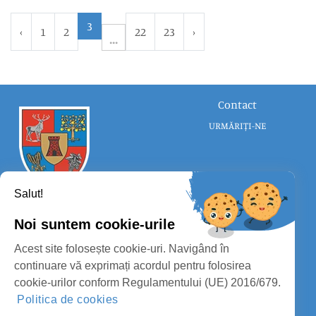
3
‹
1
2
22
23
›
Contact
URMĂRIȚI-NE
Salut!
Noi suntem cookie-urile
CONSILIUL JUDEȚEAN SATU MARE
Acest site folosește cookie-uri. Navigând în
PROTECȚIA DATELOR PERSONALE
continuare vă exprimați acordul pentru folosirea
cookie-urilor conform Regulamentului (UE) 2016/679.
MASS-MEDIA
Politica de cookies
FII PREGĂTIT