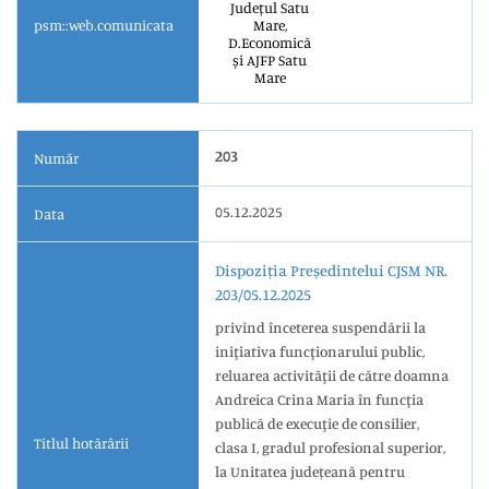
Județul Satu
psm::web.comunicata
Mare,
D.Economică
și AJFP Satu
Mare
203
Număr
05.12.2025
Data
Dispoziția Președintelui CJSM NR.
203/05.12.2025
privind înceterea suspendării la
iniţiativa funcţionarului public,
reluarea activităţii de către doamna
Andreica Crina Maria în funcţia
publică de execuţie de consilier,
Titlul hotărârii
clasa I, gradul profesional superior,
la Unitatea județeană pentru