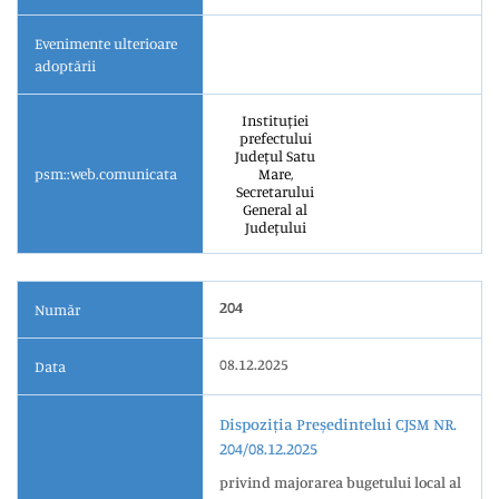
Evenimente ulterioare
adoptării
Instituției
prefectului
Județul Satu
psm::web.comunicata
Mare,
Secretarului
General al
Județului
204
Număr
08.12.2025
Data
Dispoziția Președintelui CJSM NR.
204/08.12.2025
privind majorarea bugetului local al