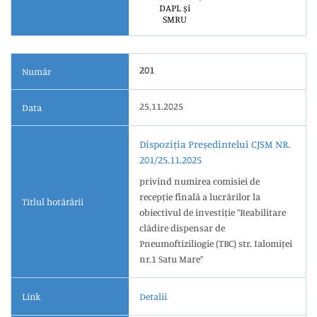
DAPL și
SMRU
201
Număr
25.11.2025
Data
Dispoziția Președintelui CJSM NR.
201/25.11.2025
privind numirea comisiei de
recepție finală a lucrărilor la
Titlul hotărârii
obiectivul de investiție ”Reabilitare
clădire dispensar de
Pneumoftiziliogie (TBC) str. Ialomiței
nr.1 Satu Mare”
Link
Detalii