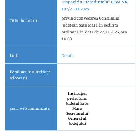
Dispoziția Președintelui CJSM NR.
197/21.11.2025
privind convocarea Consiliului
Titlul hotărârii
Judetean Satu Mare, în sedinta
ordinară, in data de 27.11.2025, ora
14 ,00
Link
Detalii
Evenimente ulterioare
adoptării
Instituției
prefectului
Județul Satu
psm::web.comunicata
Mare,
Secretarului
General al
Județului