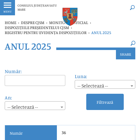
Ultimele
Oricând
CONSILIUL JUDEȚEAN SATU
MARE
MENU
HOME
›
DESPRE CJSM
›
MONITORUL OFICIAL
›
DISPOZIȚIILE PREȘEDINTELUI CJSM
›
REGISTRU PENTRU EVIDENȚA DISPOZIȚIILOR
›
ANUL 2025
×
ANUL 2025
Ultimele
Oricând
SHARE
Număr:
Luna:
-- Selectează --
An:
Filtrează
-- Selectează --
36
Număr