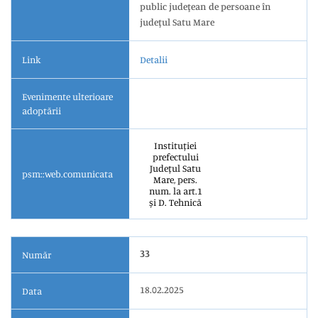
public judeţean de persoane în
judeţul Satu Mare
Link
Detalii
Evenimente ulterioare
adoptării
Instituției
prefectului
Județul Satu
psm::web.comunicata
Mare, pers.
num. la art.1
și D. Tehnică
33
Număr
18.02.2025
Data