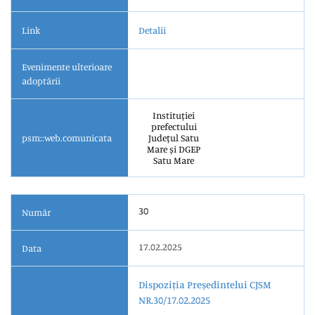
Link
Detalii
Evenimente ulterioare
adoptării
Instituției
prefectului
psm::web.comunicata
Județul Satu
Mare și DGEP
Satu Mare
30
Număr
17.02.2025
Data
Dispoziția Președintelui CJSM
NR.30/17.02.2025