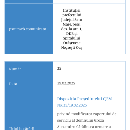
Instituției
prefectului
Județul Satu
Mare, pers.
psm::web.comunicata
des. la art. 1,
DDR și
Spitalului
Orășenesc
Negrești Oaș
35
Număr
19.02.2025
Data
Dispoziția Președintelui CJSM
NR.35/19.02.2025
privind modificarea raportului de
serviciu al domnului Groza
Alexandru Cătălin, ca urmare a
Titlul hotărârii