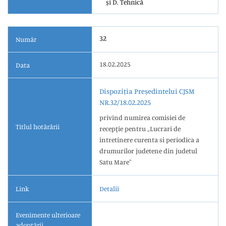
și D. Tehnică
32
Număr
18.02.2025
Data
Dispoziția Președintelui CJSM
NR.32/18.02.2025
privind numirea comisiei de
Titlul hotărârii
recepţie pentru „Lucrari de
intretinere curenta si periodica a
drumurilor judetene din judetul
Satu Mare"
Link
Detalii
Evenimente ulterioare
adoptării