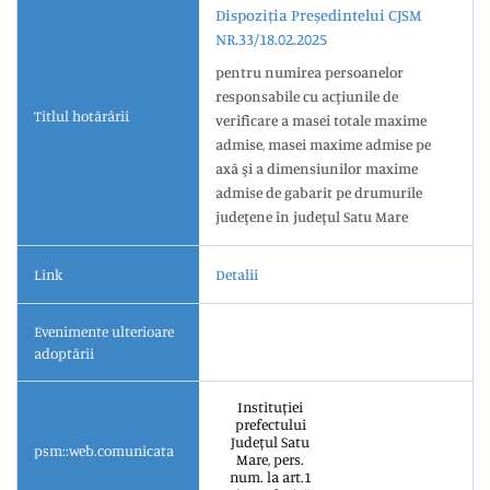
Dispoziția Președintelui CJSM
NR.33/18.02.2025
pentru numirea persoanelor
responsabile cu acţiunile de
Titlul hotărârii
verificare a masei totale maxime
admise, masei maxime admise pe
axă şi a dimensiunilor maxime
admise de gabarit pe drumurile
judeţene în judeţul Satu Mare
Link
Detalii
Evenimente ulterioare
adoptării
Instituției
prefectului
Județul Satu
psm::web.comunicata
Mare, pers.
num. la art.1