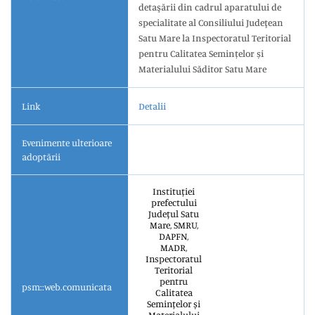
detaşării din cadrul aparatului de
specialitate al Consiliului Judeţean
Satu Mare la Inspectoratul Teritorial
pentru Calitatea Semințelor și
Materialului Săditor Satu Mare
Link
Detalii
Evenimente ulterioare
adoptării
Instituției
prefectului
Județul Satu
Mare, SMRU,
DAPFN,
MADR,
Inspectoratul
Teritorial
pentru
psm::web.comunicata
Calitatea
Semințelor și