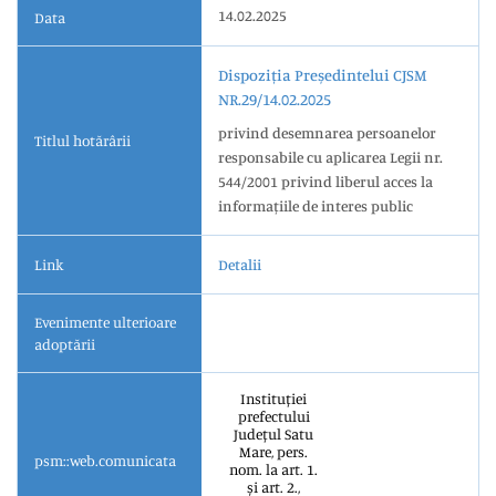
14.02.2025
Data
Dispoziția Președintelui CJSM
NR.29/14.02.2025
privind desemnarea persoanelor
Titlul hotărârii
responsabile cu aplicarea Legii nr.
544/2001 privind liberul acces la
informațiile de interes public
Link
Detalii
Evenimente ulterioare
adoptării
Instituției
prefectului
Județul Satu
Mare, pers.
psm::web.comunicata
nom. la art. 1.
și art. 2.,