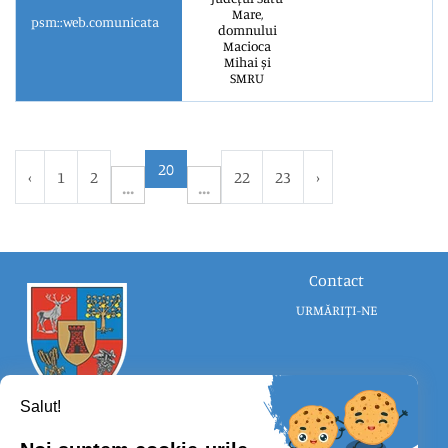
Mare,
psm::web.comunicata
domnului
Macioca
Mihai și
SMRU
20
‹
1
2
22
23
›
Contact
URMĂRIȚI-NE
Salut!