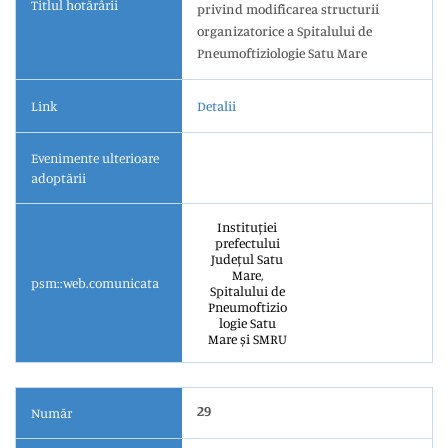
Titlul hotărârii
privind modificarea structurii
organizatorice a Spitalului de
Pneumoftiziologie Satu Mare
Link
Detalii
Evenimente ulterioare
adoptării
Instituției
prefectului
Județul Satu
Mare,
psm::web.comunicata
Spitalului de
Pneumoftizio
logie Satu
Mare și SMRU
29
Număr