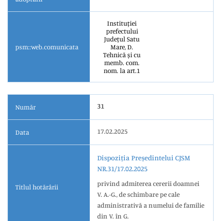
Instituției
prefectului
Județul Satu
psm::web.comunicata
Mare, D.
Tehnică și cu
memb. com.
nom. la art.1
31
Număr
17.02.2025
Data
Dispoziția Președintelui CJSM
NR.31/17.02.2025
privind admiterea cererii doamnei
Titlul hotărârii
V. A.-G., de schimbare pe cale
administrativă a numelui de familie
din V. în G.