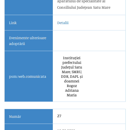
aparatului de specialitate al
Consiliului Judeţean Satu Mare
Link
Detalii
Evenimente ulterioare
adoptării
Instituției
prefectului
Județul Satu
Mare, SMRU,
psm::web.comunicata
DDR, DAPL și
doamnei
Rogoz
Adriana
Maria
27
Număr