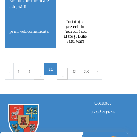
Evenimente ulterioare
adoptării
Instituției
prefectului
psm::web.comunicata
Județul Satu
Mare și DGEP
Satu Mare
16
‹
1
2
22
23
›
Contact
URMĂRIȚI-NE