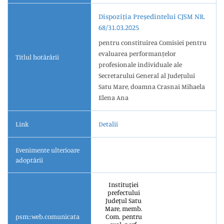
Dispoziția Președintelui CJSM NR.
68/31.03.2025
pentru constituirea Comisiei pentru
evaluarea performanțelor
Titlul hotărârii
profesionale individuale ale
Secretarului General al Județului
Satu Mare, doamna Crasnai Mihaela
Elena Ana
Link
Detalii
Evenimente ulterioare
adoptării
Instituției
prefectului
Județul Satu
Mare, memb.
psm::web.comunicata
Com. pentru