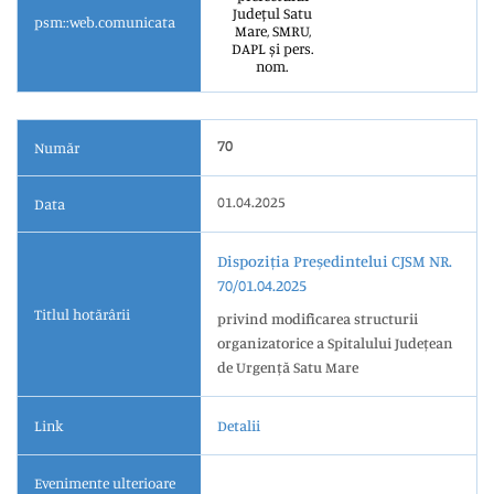
Județul Satu
psm::web.comunicata
Mare, SMRU,
DAPL și pers.
nom.
70
Număr
01.04.2025
Data
Dispoziția Președintelui CJSM NR.
70/01.04.2025
Titlul hotărârii
privind modificarea structurii
organizatorice a Spitalului Județean
de Urgență Satu Mare
Link
Detalii
Evenimente ulterioare