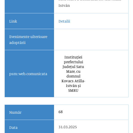
István
Link
Detalii
Evenimente ulterioare
adoptării
Instituției
prefectului
Județul Satu
Mare, cu
psm::web.comunicata
domnul
Kovacs Atilla-
István și
SMRU
68
Număr
31.03.2025
Data