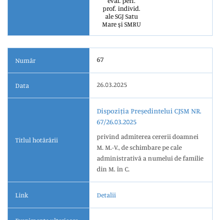
eval. perf.
prof. individ.
ale SGJ Satu
Mare şi SMRU
67
Număr
26.03.2025
Data
Dispoziția Președintelui CJSM NR.
67/26.03.2025
privind admiterea cererii doamnei
Titlul hotărârii
M. M.-V., de schimbare pe cale
administrativă a numelui de familie
din M. în C.
Link
Detalii