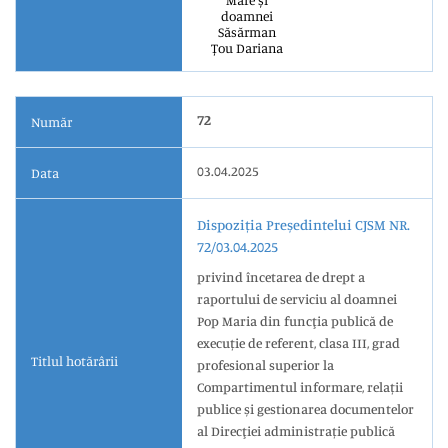
Mare și
doamnei
Săsărman
Țou Dariana
72
Număr
03.04.2025
Data
Dispoziția Președintelui CJSM NR.
72/03.04.2025
privind încetarea de drept a
raportului de serviciu al doamnei
Pop Maria din funcţia publică de
execuție de referent, clasa III, grad
Titlul hotărârii
profesional superior la
Compartimentul informare, relații
publice și gestionarea documentelor
al Direcţiei administrație publică