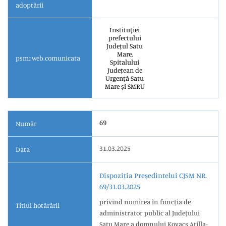
adoptării
Instituției
prefectului
Județul Satu
Mare,
psm::web.comunicata
Spitalului
Județean de
Urgență Satu
Mare și SMRU
69
Număr
31.03.2025
Data
Dispoziția Președintelui CJSM NR.
69/31.03.2025
privind numirea în funcția de
Titlul hotărârii
administrator public al Județului
Satu Mare a domnului Kovacs Atilla-