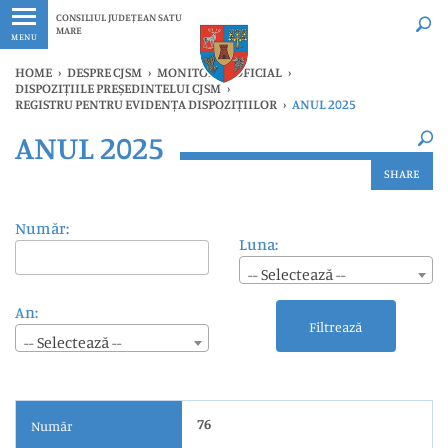
Ultimele
Oricând
CONSILIUL JUDEȚEAN SATU
MARE
MENU
HOME
›
DESPRE CJSM
›
MONITORUL OFICIAL
›
DISPOZIȚIILE PREȘEDINTELUI CJSM
›
REGISTRU PENTRU EVIDENȚA DISPOZIȚIILOR
›
ANUL 2025
×
ANUL 2025
Ultimele
Oricând
SHARE
Număr:
Luna:
-- Selectează --
An:
Filtrează
-- Selectează --
76
Număr