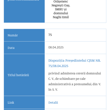
Orășenesc
Negrești Oaș,
SMRU și
domnului
Naghi Emil
75
Număr
08.04.2025
Data
Dispoziția Președintelui CJSM NR.
75/08.04.2025
privind admiterea cererii domnului
Titlul hotărârii
C. V., de schimbare pe cale
administrativă a prenumelui, din V.
în S. V.
Link
Detalii