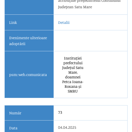
atribuţiile preşedintelui Consiliului
Judeţean Satu Mare
Link
Detalii
Evenimente ulterioare
adoptării
Instituției
prefectului
Județul Satu
Mare,
psm::web.comunicata
doamnei
Petca Ioana-
Roxana și
SMRU
73
Număr
04.04.2025
Data