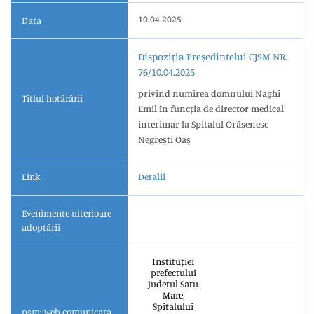
10.04.2025
Data
Dispoziția Președintelui CJSM NR.
76/10.04.2025
privind numirea domnului Naghi
Titlul hotărârii
Emil în funcția de director medical
interimar la Spitalul Orășenesc
Negrești Oaș
Link
Detalii
Evenimente ulterioare
adoptării
Instituției
prefectului
Județul Satu
Mare,
Spitalului
psm::web.comunicata