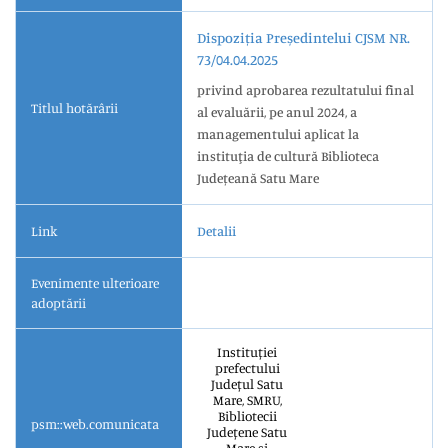
Dispoziția Președintelui CJSM NR.
73/04.04.2025
privind aprobarea rezultatului final
Titlul hotărârii
al evaluării, pe anul 2024, a
managementului aplicat la
instituţia de cultură Biblioteca
Județeană Satu Mare
Link
Detalii
Evenimente ulterioare
adoptării
Instituției
prefectului
Județul Satu
Mare, SMRU,
Bibliotecii
psm::web.comunicata
Județene Satu