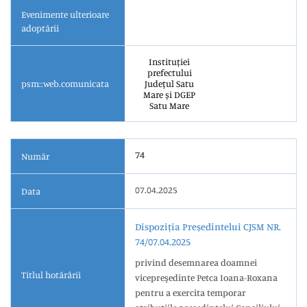
Evenimente ulterioare
adoptării
Instituției
prefectului
psm::web.comunicata
Județul Satu
Mare și DGEP
Satu Mare
74
Număr
07.04.2025
Data
Dispoziția Președintelui CJSM NR.
74/07.04.2025
privind desemnarea doamnei
Titlul hotărârii
vicepreşedinte Petca Ioana-Roxana
pentru a exercita temporar