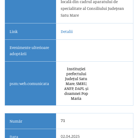
locală din cadrul aparatului de
specialitate al Consiliului Judeţean
Satu Mare
Link
Detalii
Evenimente ulterioare
adoptării
Instituției
prefectului
Județul Satu
psm::web.comunicata
Mare, SMRU,
ANFP, DAPL și
doamnei Pop
Maria
71
Număr
02.04.2025
Data