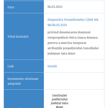
06.05.2025
Data
Dispoziția Președintelui CJSM NR.
96/06.05.2025
privind desemnarea doamnei
Titlul hotărârii
vicepreşedinte Petca Ioana-Roxana
pentru a exercita temporar
atribuţiile preşedintelui Consiliului
Judeţean Satu Mare
Link
Detalii
Evenimente ulterioare
adoptării
Instituției
prefectului
Județul Satu
Mare,