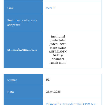
Link
Detalii
Evenimente ulterioare
adoptării
Instituției
prefectului
Județul Satu
Mare, SMRU,
psm::web.comunicata
ANFP, DAPFN,
DAPL și
doamnei
Panait Mimi
91
Număr
25.04.2025
Data
Dispoziția Președintelui CJSM NR.