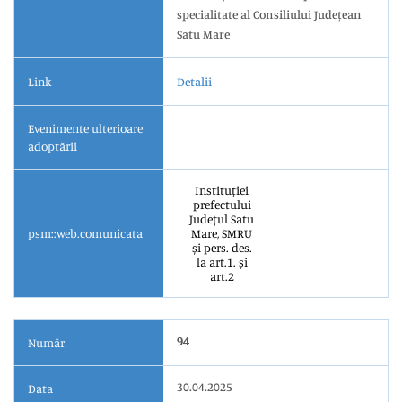
specialitate al Consiliului Județean
Satu Mare
Link
Detalii
Evenimente ulterioare
adoptării
Instituției
prefectului
Județul Satu
psm::web.comunicata
Mare, SMRU
și pers. des.
la art.1. și
art.2
94
Număr
30.04.2025
Data