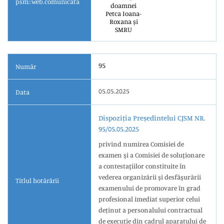
psm::web.comunicata
doamnei
Petca Ioana-
Roxana și
SMRU
95
Număr
05.05.2025
Data
Dispoziția Președintelui CJSM NR.
95/05.05.2025
privind numirea Comisiei de
examen şi a Comisiei de soluţionare
a contestaţiilor constituite în
vederea organizării şi desfăşurării
Titlul hotărârii
examenului de promovare în grad
profesional imediat superior celui
deținut a personalului contractual
de execuție din cadrul aparatului de