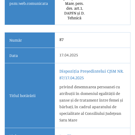
psm::web.comunicata
Mare, pers.
des. art.1,
DAPFN și D.
Tehnică
87
Număr
17.04.2025
Data
Dispoziția Președintelui CJSM NR.
87/17.04.2025
privind desemnarea persoanei cu
atribuții în domeniul egalității de
Titlul hotărârii
șanse și de tratament între femei și
bărbați, în cadrul aparatului de
specialitate al Consiliului Judeţean
Satu Mare