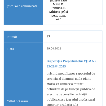
Județul Satu
Mare, D.
psm::web.comunicata
Tehnică, D.
Arhitect Șef și
pers. nom.
art.1
93
Număr
29.04.2025
Data
Dispoziția Președintelui CJSM NR.
93/29.04.2025
privind modificarea raportului de
serviciu al doamnei Buda Diana-
Maria, ca urmare a mutării
definitive de pe funcția publică de
execuție de consilier achiziții
publice, clasa I, gradul profesional
Titlul hotărârii
superior, gradația 5, la