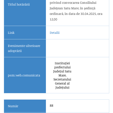
privind convocarea Consiliului
Titlul hotărârii
Judeţean Satu Mare, în şedinţă
ordinară, în data de 30.04.2025, ora
12,00
Link
Detalii
Evenimente ulterioare
adoptării
Instituției
prefectului
Județul Satu
psm::web.comunicata
Mare,
Secretarului
General al
Județului
88
Număr