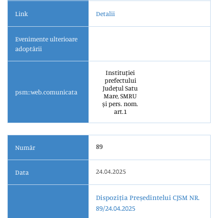
Link
Detalii
Evenimente ulterioare
adoptării
Instituției
prefectului
Județul Satu
psm::web.comunicata
Mare, SMRU
și pers. nom.
art.1
89
Număr
24.04.2025
Data
Dispoziția Președintelui CJSM NR.
89/24.04.2025