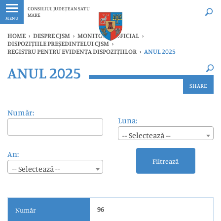
Ultimele
Oricând
CONSILIUL JUDEȚEAN SATU
MARE
MENU
HOME
›
DESPRE CJSM
›
MONITORUL OFICIAL
›
DISPOZIȚIILE PREȘEDINTELUI CJSM
›
REGISTRU PENTRU EVIDENȚA DISPOZIȚIILOR
›
ANUL 2025
×
ANUL 2025
Ultimele
Oricând
SHARE
Număr:
Luna:
-- Selectează --
An:
Filtrează
-- Selectează --
96
Număr