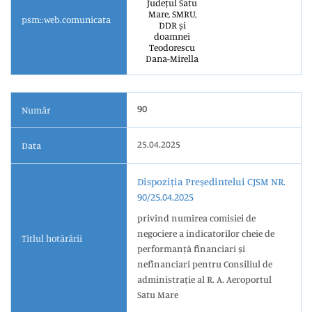
Județul Satu
Mare, SMRU,
psm::web.comunicata
DDR și
doamnei
Teodorescu
Dana-Mirella
90
Număr
25.04.2025
Data
Dispoziția Președintelui CJSM NR.
90/25.04.2025
privind numirea comisiei de
negociere a indicatorilor cheie de
Titlul hotărârii
performanță financiari și
nefinanciari pentru Consiliul de
administrație al R. A. Aeroportul
Satu Mare