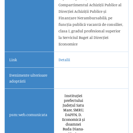
Compartimentul Achiziții Publice al
Direcției Achiziții Publice și
Finanțare Nerambursabilă, pe
funcția publică vacantă de consilier,
clasa I, gradul profesional superior
la Serviciul Buget al Direcției
Economice
Link
Detalii
Evenimente ulterioare
adoptării
Instituției
prefectului
Județul Satu
Mare, SMRU,
psm::web.comunicata
DAPFN, D.
Economică și
doamnei
Buda Diana-