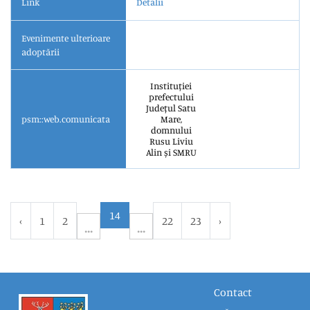
Link
Detalii
Evenimente ulterioare
adoptării
Instituției
prefectului
Județul Satu
psm::web.comunicata
Mare,
domnului
Rusu Liviu
Alin și SMRU
14
‹
1
2
22
23
›
Contact