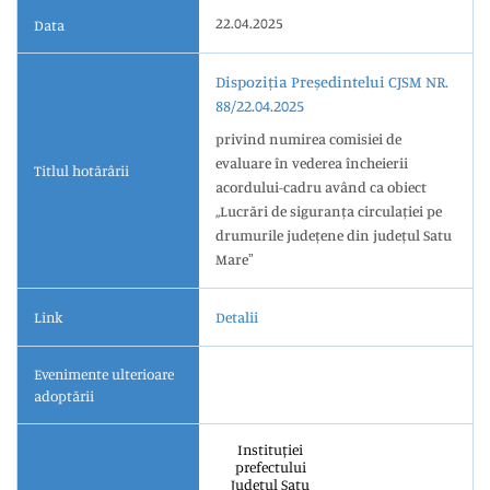
22.04.2025
Data
Dispoziția Președintelui CJSM NR.
88/22.04.2025
privind numirea comisiei de
evaluare în vederea încheierii
Titlul hotărârii
acordului-cadru având ca obiect
,,Lucrări de siguranța circulației pe
drumurile județene din județul Satu
Mareˮ
Link
Detalii
Evenimente ulterioare
adoptării
Instituției
prefectului
Județul Satu