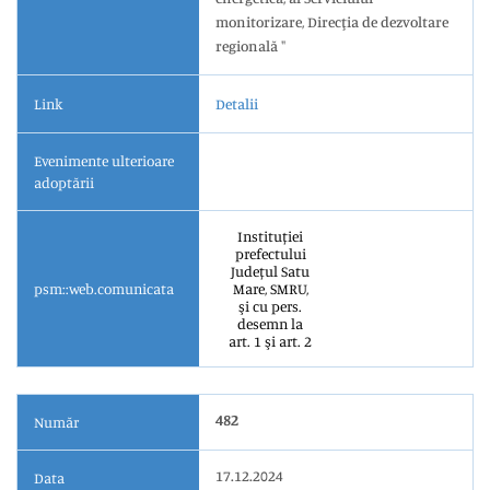
monitorizare, Direcţia de dezvoltare
regională "
Link
Detalii
Evenimente ulterioare
adoptării
Instituției
prefectului
Județul Satu
psm::web.comunicata
Mare, SMRU,
şi cu pers.
desemn la
art. 1 şi art. 2
482
Număr
17.12.2024
Data