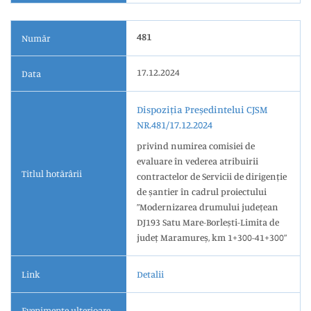
481
Număr
17.12.2024
Data
Dispoziția Președintelui CJSM
NR.481/17.12.2024
privind numirea comisiei de
evaluare în vederea atribuirii
Titlul hotărârii
contractelor de Servicii de dirigenție
de șantier în cadrul proiectului
”Modernizarea drumului județean
DJ193 Satu Mare-Borlești-Limita de
județ Maramureș, km 1+300-41+300”
Link
Detalii
Evenimente ulterioare