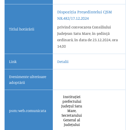
Dispoziția Președintelui CJSM
NR.482/17.12.2024
privind convocarea Consiliului
Titlul hotărârii
Judeţean Satu Mare, în şedinţă
ordinară, în data de 23.12.2024, ora
14,00
Link
Detalii
Evenimente ulterioare
adoptării
Instituției
prefectului
Județul Satu
psm::web.comunicata
Mare,
Secretarului
General al
Județului