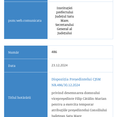
Instituției
prefectului
Județul Satu
psm::web.comunicata
Mare,
Secretarului
General al
Județului
486
Număr
23.12.2024
Data
Dispoziția Președintelui CJSM
NR.486/30.12.2024
privind desemnarea domnului
Titlul hotărârii
vicepreşedinte Filip Cătălin-Marian
pentru a exercita temporar
atribuţiile preşedintelui Consiliului
Judeţean Satu Mare