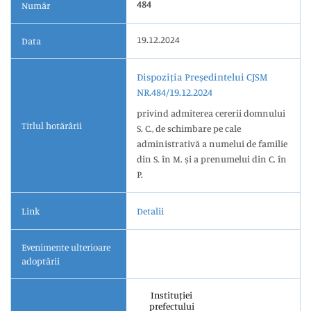
484
Număr
19.12.2024
Data
Dispoziția Președintelui CJSM
NR.484/19.12.2024
privind admiterea cererii domnului
Titlul hotărârii
S. C., de schimbare pe cale
administrativă a numelui de familie
din S. în M. și a prenumelui din C. în
P.
Link
Detalii
Evenimente ulterioare
adoptării
Instituției
prefectului