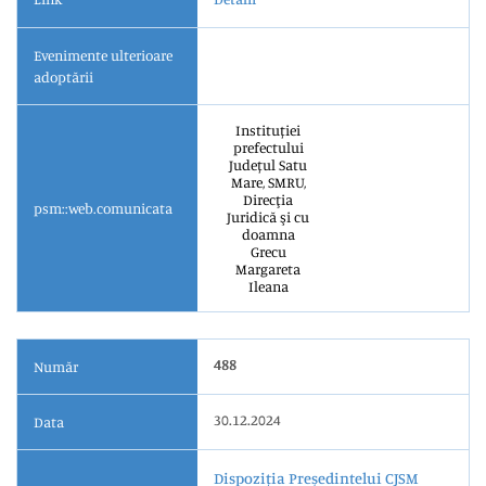
Evenimente ulterioare
adoptării
Instituției
prefectului
Județul Satu
Mare, SMRU,
Direcţia
psm::web.comunicata
Juridică şi cu
doamna
Grecu
Margareta
Ileana
488
Număr
30.12.2024
Data
Dispoziția Președintelui CJSM