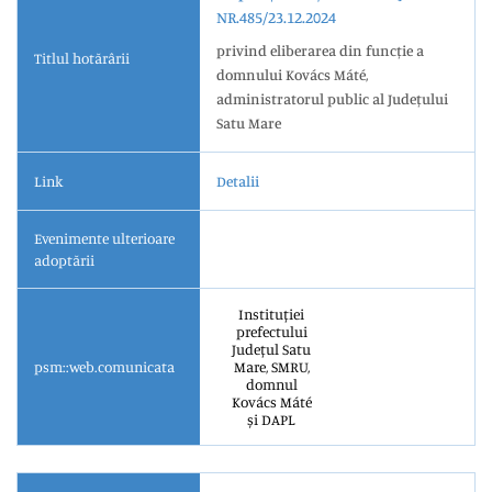
NR.485/23.12.2024
privind eliberarea din funcție a
Titlul hotărârii
domnului Kovács Máté,
administratorul public al Județului
Satu Mare
Link
Detalii
Evenimente ulterioare
adoptării
Instituției
prefectului
Județul Satu
psm::web.comunicata
Mare, SMRU,
domnul
Kovács Máté
și DAPL