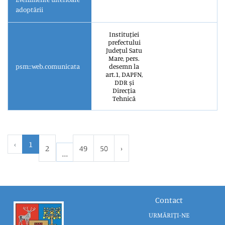
adoptării
Instituției
prefectului
Județul Satu
Mare, pers.
psm::web.comunicata
desemn la
art.1, DAPFN,
DDR și
Direcția
Tehnică
‹
1
2
49
50
›
Contact
URMĂRIȚI-NE