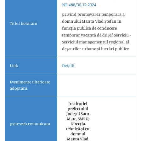
NR.488/30.12.2024
privind promovarea temporară a
domnului Manța Vlad Ștefan în
Titlul hotărârii
funcţia publică de conducere
temporar vacantă de de Șef Serviciu -
Serviciul managementul regional al
deşeurilor urbane şi lucrări publice
Link
Detalii
Evenimente ulterioare
adoptării
Instituției
prefectului
Județul Satu
Mare, SMRU,
psm::web.comunicata
Direcţia
tehnică şi cu
domnul
Manţa Vlad