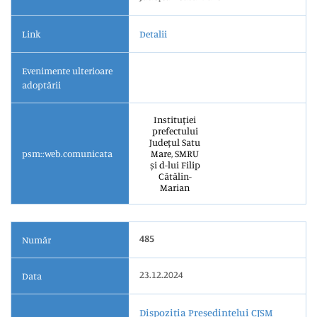
Link
Detalii
Evenimente ulterioare
adoptării
Instituției
prefectului
Județul Satu
psm::web.comunicata
Mare, SMRU
și d-lui Filip
Cătălin-
Marian
485
Număr
23.12.2024
Data
Dispoziția Președintelui CJSM