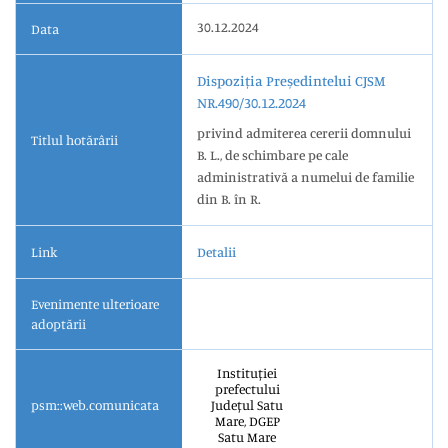
30.12.2024
Data
Dispoziția Președintelui CJSM
NR.490/30.12.2024
privind admiterea cererii domnului
Titlul hotărârii
B. L., de schimbare pe cale
administrativă a numelui de familie
din B. în R.
Link
Detalii
Evenimente ulterioare
adoptării
Instituției
prefectului
psm::web.comunicata
Județul Satu
Mare, DGEP
Satu Mare