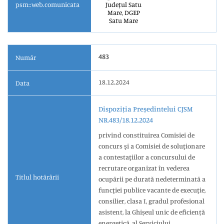
psm::web.comunicata
Județul Satu
Mare, DGEP
Satu Mare
483
Număr
18.12.2024
Data
Dispoziția Președintelui CJSM
NR.483/18.12.2024
privind constituirea Comisiei de
concurs şi a Comisiei de soluţionare
a contestaţiilor a concursului de
recrutare organizat în vederea
Titlul hotărârii
ocupării pe durată nedeterminată a
funcţiei publice vacante de execuţie,
consilier, clasa I, gradul profesional
asistent, la Ghișeul unic de eficiență
energetică, al Serviciului