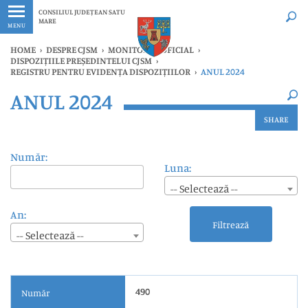
Ultimele
Oricând
CONSILIUL JUDEȚEAN SATU
MARE
MENU
HOME
›
DESPRE CJSM
›
MONITORUL OFICIAL
›
DISPOZIȚIILE PREȘEDINTELUI CJSM
›
REGISTRU PENTRU EVIDENȚA DISPOZIȚIILOR
›
ANUL 2024
×
ANUL 2024
Ultimele
Oricând
SHARE
Număr:
Luna:
-- Selectează --
An:
Filtrează
-- Selectează --
490
Număr