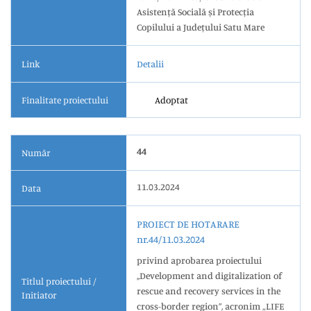
Asistență Socială și Protecția
Copilului a Județului Satu Mare
Link
Detalii
Finalitate proiectului
Adoptat
44
Număr
11.03.2024
Data
PROIECT DE HOTARARE
nr.44/11.03.2024
privind aprobarea proiectului
,,Development and digitalization of
Titlul proiectului /
rescue and recovery services in the
Initiator
cross-border region”, acronim „LIFE