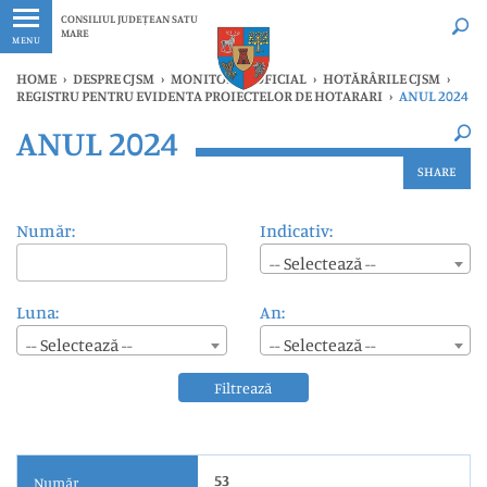
Ultimele
Oricând
CONSILIUL JUDEȚEAN SATU
MARE
MENU
HOME
›
DESPRE CJSM
›
MONITORUL OFICIAL
›
HOTĂRÂRILE CJSM
›
REGISTRU PENTRU EVIDENTA PROIECTELOR DE HOTARARI
›
ANUL 2024
×
ANUL 2024
Ultimele
Oricând
SHARE
Număr:
Indicativ:
-- Selectează --
Luna:
An:
-- Selectează --
-- Selectează --
Filtrează
53
Număr