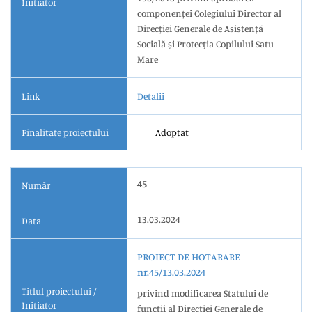
Initiator
componenței Colegiului Director al
Direcției Generale de Asistență
Socială și Protecția Copilului Satu
Mare
Link
Detalii
Finalitate proiectului
Adoptat
45
Număr
13.03.2024
Data
PROIECT DE HOTARARE
nr.45/13.03.2024
Titlul proiectului /
privind modificarea Statului de
Initiator
funcții al Direcției Generale de