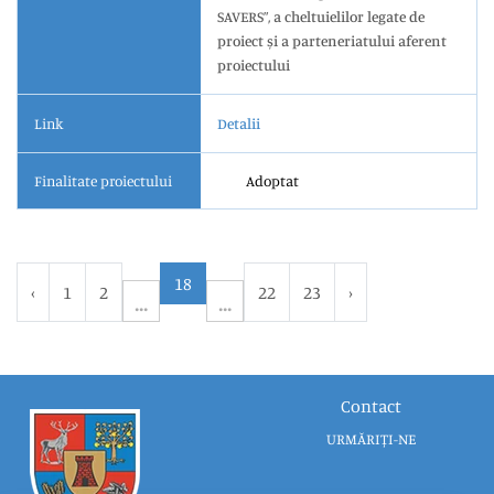
SAVERS”, a cheltuielilor legate de
proiect și a parteneriatului aferent
proiectului
Link
Detalii
Finalitate proiectului
Adoptat
18
‹
1
2
22
23
›
Contact
URMĂRIȚI-NE